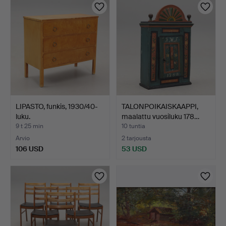
LIPASTO, funkis, 1930/40-
TALONPOIKAISKAAPPI,
luku.
maalattu vuosiluku 178…
9 t 25 min
10 tuntia
Arvio
2 tarjousta
106 USD
53 USD