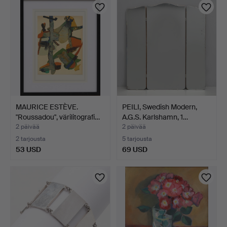
MAURICE ESTÈVE.
PEILI, Swedish Modern,
"Roussadou", värilitografi…
A.G.S. Karlshamn, 1…
2 päivää
2 päivää
2 tarjousta
5 tarjousta
53 USD
69 USD