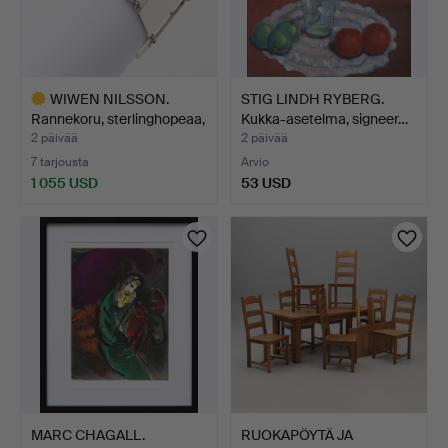
WIWEN NILSSON.
STIG LINDH RYBERG.
Rannekoru, sterlinghopeaa,
Kukka-asetelma, signeer…
…
2 päivää
2 päivää
7 tarjousta
Arvio
1 055 USD
53 USD
Valittu
esine
MARC CHAGALL.
RUOKAPÖYTÄ JA