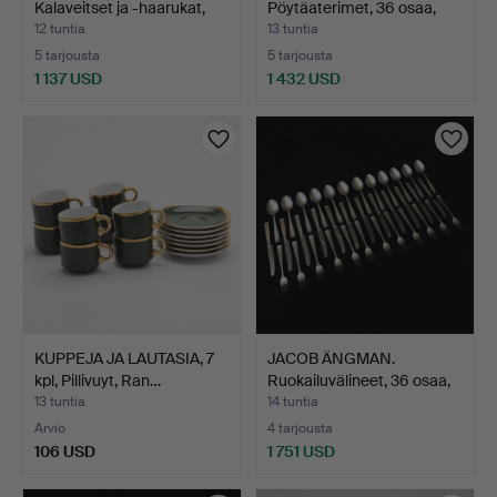
Kalaveitset ja -haarukat,
Pöytäaterimet, 36 osaa,
22…
hope…
12 tuntia
13 tuntia
5 tarjousta
5 tarjousta
1 137 USD
1 432 USD
KUPPEJA JA LAUTASIA, 7
JACOB ÄNGMAN.
kpl, Pillivuyt, Ran…
Ruokailuvälineet, 36 osaa,
h…
13 tuntia
14 tuntia
Arvio
4 tarjousta
106 USD
1 751 USD