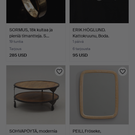
SORMUS, 18k kultaa ja
ERIK HÖGLUND.
pieniä timantteja. S…
Kattokruunu, Boda.
19 tuntia
1 päivä
Tarjous
6 tarjousta
285 USD
95 USD
SOHVAPÖYTÄ, modernia
PEILI, Fröseke,