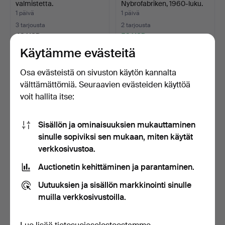
valmistetta.
Nybrofabriken, 1960-luku.
1 päivä
1 päivä
3 tarjousta
2 tarjousta
43 USD
53 USD
Käytämme evästeitä
Osa evästeistä on sivuston käytön kannalta
välttämättömiä. Seuraavien evästeiden käyttöä
voit hallita itse:
Sisällön ja ominaisuuksien mukauttaminen
sinulle sopiviksi sen mukaan, miten käytät
verkkosivustoa.
KATTOVALAISIN, PHOLC.
KATTOVALAISIN, PHOLC.
Auctionetin kehittäminen ja parantaminen.
1 päivä
1 päivä
Uutuuksien ja sisällön markkinointi sinulle
Tarjous
Arvio
muilla verkkosivustoilla.
32 USD
85 USD