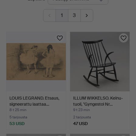
olevat
1
3
huutokaupat
LOUIS LEGRAND. Etsaus,
ILLUM WIKKELSO. Keinu-
signeerattu laattaa…
tuoli, "Gyngestol Nr…
8 t 25 min
9 t 23 min
5 tarjousta
2 tarjousta
53 USD
47 USD