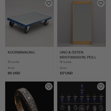
KUORMAVAUNU.
UNO & ÖSTEN
KRISTIANSSON. PEILI,
"Breda", …
18 tuntia
18 tuntia
Arvio
Arvio
85 USD
127 USD