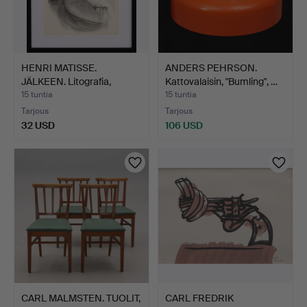
HENRI MATISSE.
ANDERS PEHRSON.
JÄLKEEN. Litografia,
Kattovalaisin, "Bumling", …
teokse…
15 tuntia
15 tuntia
Tarjous
Tarjous
32 USD
106 USD
CARL MALMSTEN. TUOLIT,
CARL FREDRIK