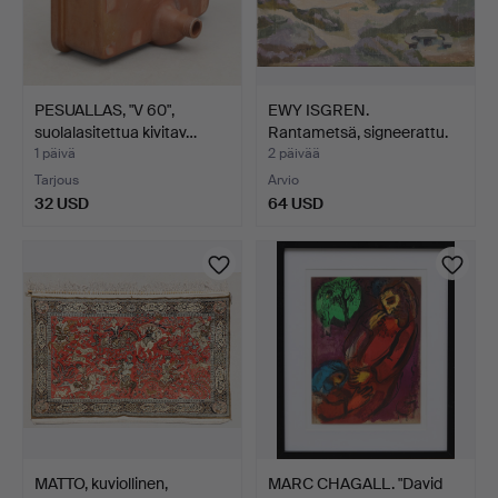
PESUALLAS, "V 60",
EWY ISGREN.
suolalasitettua kivitav…
Rantametsä, signeerattu.
1 päivä
2 päivää
Tarjous
Arvio
32 USD
64 USD
MATTO, kuviollinen,
MARC CHAGALL. "David