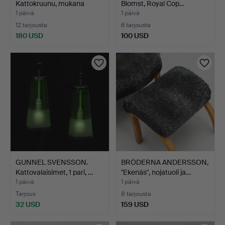
Kattokruunu, mukana
Blomst, Royal Cop…
tuleva k…
1 päivä
1 päivä
12 tarjousta
6 tarjousta
180 USD
100 USD
GUNNEL SVENSSON.
BRÖDERNA ANDERSSON,
Kattovalaisimet, 1 pari, …
"Ekenäs", nojatuoli ja…
1 päivä
1 päivä
Tarjous
8 tarjousta
32 USD
159 USD