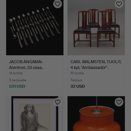
JACOB ÄNGMAN.
CARL MALMSTEN. TUOLIT,
Aterimet, 33 osaa,
4 kpl, "Ambassadör".
"Rosenhol…
14 tuntia
15 tuntia
3 tarjousta
Tarjous
591 USD
32 USD