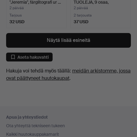
"Jeremia", färglitografi ur …
TUOLEJA, 9 osaa,
ranskalaist…
2 päivää
2 päivää
Tarjous
2 tarjousta
32 USD
37 USD
Näytä lisää esineitä
Aseta hakuvahti
Hakuja voi tehdä myös täällä:
meidän arkistomme, jossa
ovat päättyneet huutokaupat
.
Alatunnistenavigaatio
Apua ja yhteystiedot
Ota yhteyttä tekniseen tukeen
Kaikki huutokauppakamarit