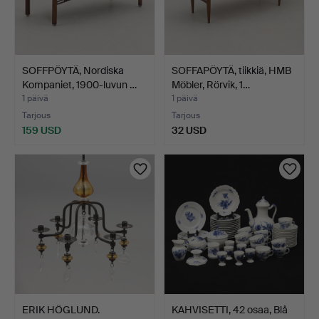
SOFFPÖYTÄ, Nordiska
SOFFAPÖYTÄ, tiikkiä, HMB
Kompaniet, 1900-luvun …
Möbler, Rörvik, 1…
1 päivä
1 päivä
Tarjous
Tarjous
159 USD
32 USD
ERIK HÖGLUND.
KAHVISETTI, 42 osaa, Blå