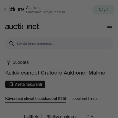
Auctionet
Näytä
Sulje
Saatavana Google Playssa
Auctionet.com
Suodata
Kaikki
Kaikki esineet Crafoord Auktioner Malmö
esineet
Aseta hakuvahti
Crafoord
Käynnissä olevat huutokaupat
(135)
Lopulliset hinnat
Auktioner
Malmö
Käynnissä
Lajittele