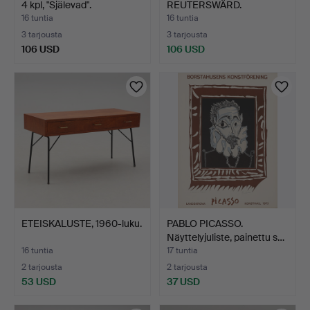
4 kpl, "Själevad".
REUTERSWÄRD.
Värilitografia, …
16 tuntia
16 tuntia
3 tarjousta
3 tarjousta
106 USD
106 USD
ETEISKALUSTE, 1960-luku.
PABLO PICASSO.
Näyttelyjuliste, painettu s…
16 tuntia
17 tuntia
2 tarjousta
2 tarjousta
53 USD
37 USD