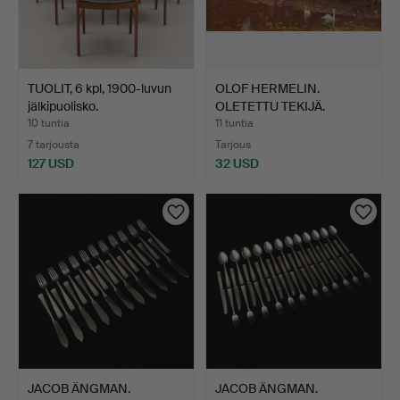
TUOLIT, 6 kpl, 1900-luvun
OLOF HERMELIN.
jälkipuolisko.
OLETETTU TEKIJÄ.
Joutsenlam…
10 tuntia
11 tuntia
7 tarjousta
Tarjous
127 USD
32 USD
JACOB ÄNGMAN.
JACOB ÄNGMAN.