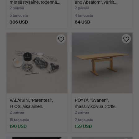
metsästysaihe, todennä…
and Absalom", värilit…
2 päivää
2 päivää
5 tarjousta
4 tarjousta
306 USD
64 USD
VALAISIN, "Parentesi",
PÖYTÄ, "Svanen",
FLOS, aikalainen.
massiivikoivua, 2019.
2 päivää
2 päivää
15 tarjousta
2 tarjousta
190 USD
159 USD