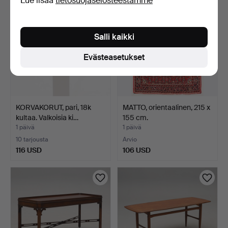
Lue lisää
tietosuojaselosteestamme
Salli kaikki
Evästeasetukset
KORVAKORUT, pari, 18k
MATTO, orientaalinen, 215 x
kultaa. Valkoisia ki…
155 cm.
1 päivä
1 päivä
10 tarjousta
Arvio
116 USD
106 USD