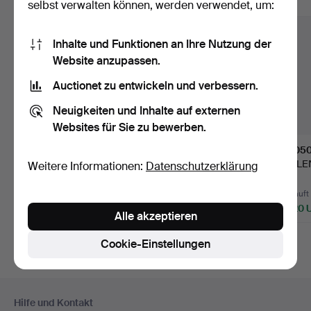
Alle Objekte anzeigen
selbst verwalten können, werden verwendet, um:
Inhalte und Funktionen an Ihre Nutzung der
Website anzupassen.
Auctionet zu entwickeln und verbessern.
Neuigkeiten und Inhalte auf externen
Websites für Sie zu bewerben.
1089
.
COLLIER, 18K
1016
.
105
Gold und Smaragde,
PERLENCOLLIER,
PERLE
Weitere Informationen:
Datenschutzerklärung
1980er/90e…
graduierte natürliche
zweirei
Salzw…
Salzwa
Verkauft
Verkauft
Verkauft
1.699 USD
17.404 USD
4.220 
Alle akzeptieren
Ausgewäh
Objekt
Cookie-Einstellungen
Fußzeilen-
Hilfe und Kontakt
Navigation