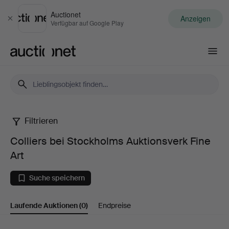
Auctionet
Anzeigen
Schließen
Verfügbar auf Google Play
Auctionet.com
Filtrieren
Colliers
Colliers bei Stockholms Auktionsverk Fine
bei
Art
Stockholms
Suche speichern
Auktionsverk
Laufende Auktionen
(0)
Endpreise
Fine