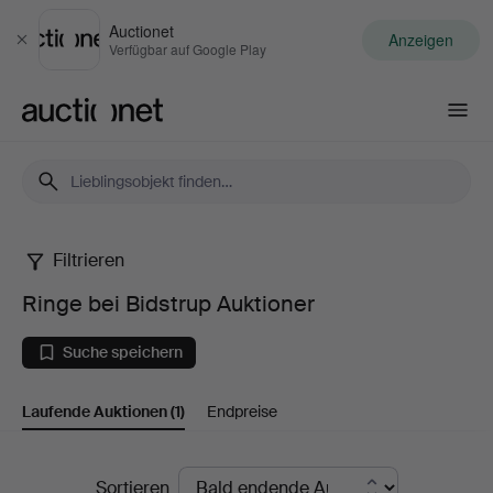
Auctionet
Anzeigen
Schließen
Verfügbar auf Google Play
Auctionet.com
Filtrieren
Ringe
Ringe bei Bidstrup Auktioner
bei
Suche speichern
Bidstrup
Laufende Auktionen
(1)
Endpreise
Auktioner
Laufende
Sortieren