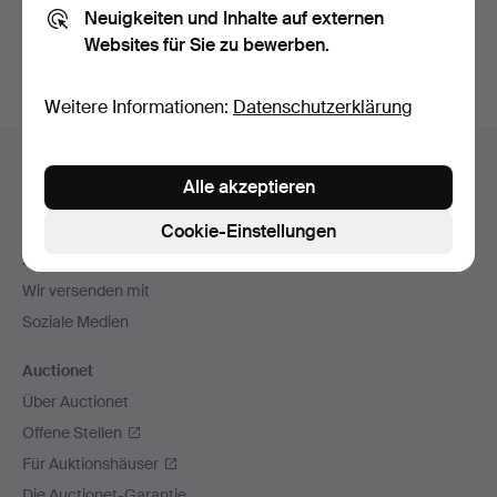
Neuigkeiten und Inhalte auf externen
Archiv
suchen.
Websites für Sie zu bewerben.
Weitere Informationen:
Datenschutzerklärung
Fußzeilen-
Hilfe und Kontakt
Navigation
Alle akzeptieren
Kontakt mit dem Support aufnehmen
Alle Auktionshäuser
Cookie-Einstellungen
Zahlungsweisen
Wir versenden mit
Soziale Medien
Auctionet
Über Auctionet
Offene Stellen
Für Auktionshäuser
Die Auctionet-Garantie