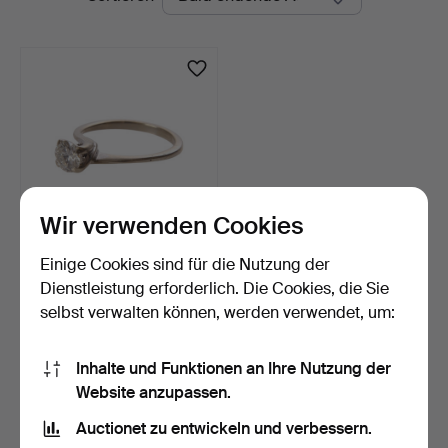
Auktionen
Wir verwenden Cookies
Einige Cookies sind für die Nutzung der
Diamantring aus 14 kt
Weißgold besetzt mit…
Dienstleistung erforderlich. Die Cookies, die Sie
4 Tage
selbst verwalten können, werden verwendet, um:
Schätzwert
773 USD
Inhalte und Funktionen an Ihre Nutzung der
Website anzupassen.
Suche speichern
Auctionet zu entwickeln und verbessern.
Sie können auch in
Beendete Auktionen aus unserem