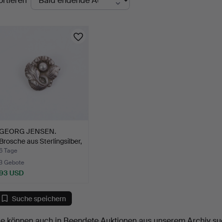
ortieren
uktionen
GEORG JENSEN.
Brosche aus Sterlingsilber,
…
6 Tage
3 Gebote
93 USD
Suche speichern
ie können auch in
Beendete Auktionen aus unserem Archiv
su