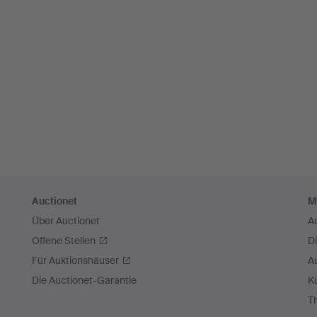
Auctionet
M
Über Auctionet
A
Offene Stellen
D
Für Auktionshäuser
A
Die Auctionet-Garantie
Kü
T