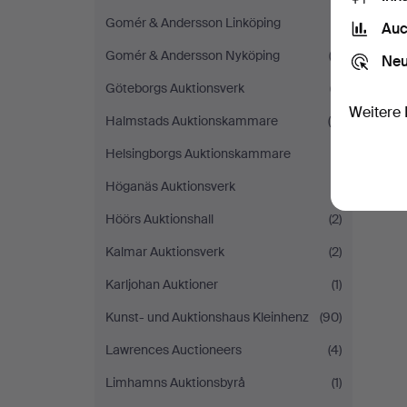
Gomér & Andersson Linköping
(1)
Auc
Gomér & Andersson Nyköping
(2)
Neu
Göteborgs Auktionsverk
(7)
Weitere 
Halmstads Auktionskammare
(5)
Helsingborgs Auktionskammare
(1)
Höganäs Auktionsverk
(1)
Höörs Auktionshall
(2)
Kalmar Auktionsverk
(2)
Karljohan Auktioner
(1)
Kunst- und Auktionshaus Kleinhenz
(90)
Lawrences Auctioneers
(4)
Limhamns Auktionsbyrå
(1)