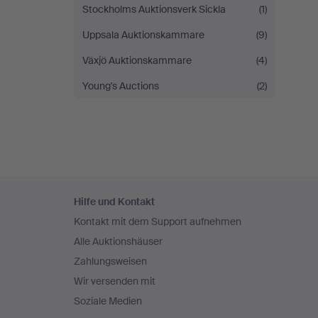
Stockholms Auktionsverk Sickla
(1)
Uppsala Auktionskammare
(9)
Växjö Auktionskammare
(4)
Young's Auctions
(2)
Fußzeilen-
Hilfe und Kontakt
Navigation
Kontakt mit dem Support aufnehmen
Alle Auktionshäuser
Zahlungsweisen
Wir versenden mit
Soziale Medien