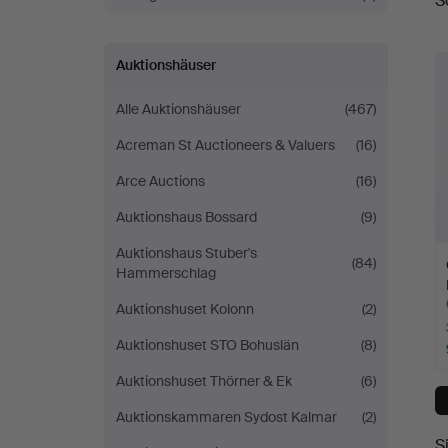
S
A
Auktionshäuser
Alle Auktionshäuser
(467)
Acreman St Auctioneers & Valuers
(16)
Arce Auctions
(16)
Auktionshaus Bossard
(9)
Auktionshaus Stuber's
(84)
Hammerschlag
Auktionshuset Kolonn
(2)
Auktionshuset STO Bohuslän
(8)
Auktionshuset Thörner & Ek
(6)
Auktionskammaren Sydost Kalmar
(2)
S