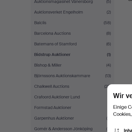
Auktionsmagasinet Vänersborg
(5)
Auktionsverket Engelholm
(2)
Balclis
(58)
Barcelona Auctions
(8)
Batemans of Stamford
(6)
Bidstrup Auktioner
(1)
Bishop & Miller
(4)
Björnssons Auktionskammare
(13)
Chalkwell Auctions
(22)
Wir v
Crafoord Auktioner Lund
(1)
Einige C
Formstad Auktioner
(1)
Cookies,
Garpenhus Auktioner
(4)
Gomér & Andersson Jönköping
(4)
Inh