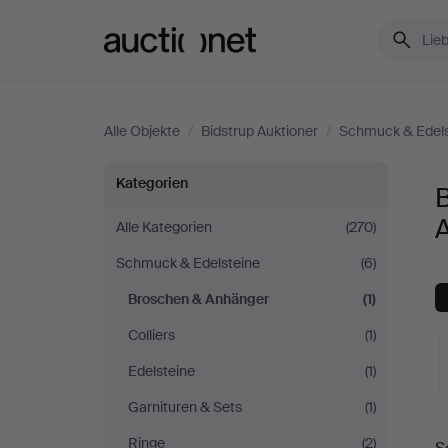
Auctionet.com
Alle Objekte
/
Bidstrup Auktioner
/
Schmuck & Edels
Broschen
Kategorien
&
A
Alle Kategorien
(270)
Schmuck & Edelsteine
(6)
Anhänger
Broschen & Anhänger
(1)
bei
Colliers
(1)
Bidstrup
Edelsteine
(1)
Garnituren & Sets
(1)
Auktioner
L
Ringe
(2)