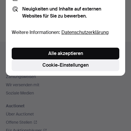
Sie können auch in
Beendete Auktionen aus unserem
Neuigkeiten und Inhalte auf externen
Archiv
suchen.
Websites für Sie zu bewerben.
Weitere Informationen:
Datenschutzerklärung
Fußzeilen-
Hilfe und Kontakt
Alle akzeptieren
Navigation
Kontakt mit dem Support aufnehmen
Cookie-Einstellungen
Alle Auktionshäuser
Zahlungsweisen
Wir versenden mit
Soziale Medien
Auctionet
Über Auctionet
Offene Stellen
Für Auktionshäuser