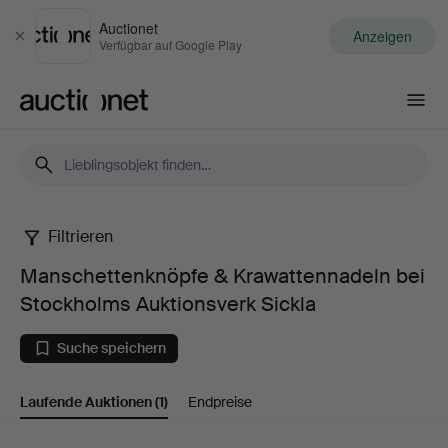
Auctionet
Anzeigen
Schließen
Verfügbar auf Google Play
Auctionet.com
Filtrieren
Manschettenknöpfe
Manschettenknöpfe & Krawattennadeln bei
&
Stockholms Auktionsverk Sickla
Krawattennadeln
Suche speichern
bei
Laufende Auktionen
(1)
Endpreise
Stockholms