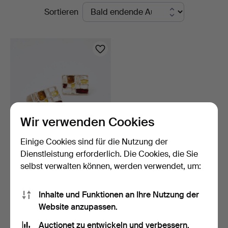
Laufende
Sortieren
Auktionsverk
Auktionen
Sickla
Wir verwenden Cookies
Einige Cookies sind für die Nutzung der
MANSCHETTENKNÖPFE .
Dienstleistung erforderlich. Die Cookies, die Sie
1 Paar, Sterlingsilber…
selbst verwalten können, werden verwendet, um:
6 Tage
7 Gebote
74 USD
Inhalte und Funktionen an Ihre Nutzung der
Website anzupassen.
Suche speichern
Auctionet zu entwickeln und verbessern.