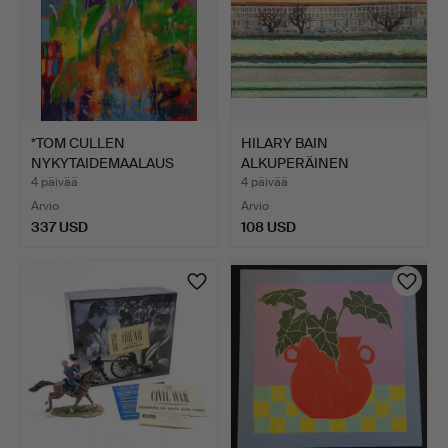
*TOM CULLEN
HILARY BAIN
NYKYTAIDEMAALAUS
ALKUPERÄINEN
KANKAALLE - '…
ÖLJYMAALAUS MONTP…
4 päivää
4 päivää
Arvio
Arvio
337 USD
108 USD