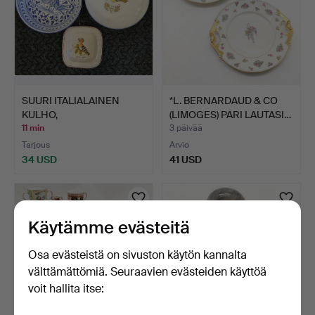
SUURI ITALIALAINEN
*L. BERNARDAUD & CO
KULHO,
(LIMOGES) PARI LAUTASI…
HARJALINTUKULHO …
11 min
3 päivää
Tarjous
Arvio
34 USD
41 USD
Käytämme evästeitä
Osa evästeistä on sivuston käytön kannalta
välttämättömiä. Seuraavien evästeiden käyttöä
voit hallita itse: