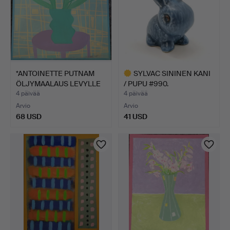
*ANTOINETTE PUTNAM
SYLVAC SININEN KANI
ÖLJYMAALAUS LEVYLLE
/ PUPU #990.
'WA…
4 päivää
4 päivää
Arvio
Arvio
68 USD
41 USD
Valittu
esine