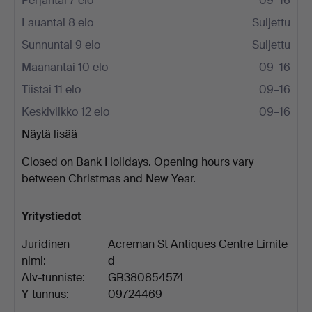
Perjantai 7 elo
09–16
Lauantai 8 elo
Suljettu
Sunnuntai 9 elo
Suljettu
Maanantai 10 elo
09–16
Tiistai 11 elo
09–16
Keskiviikko 12 elo
09–16
Näytä lisää
Closed on Bank Holidays. Opening hours vary
between Christmas and New Year.
Yritystiedot
Juridinen
Acreman St Antiques Centre Limite
nimi:
d
Alv-tunniste:
GB380854574
Y-tunnus:
09724469