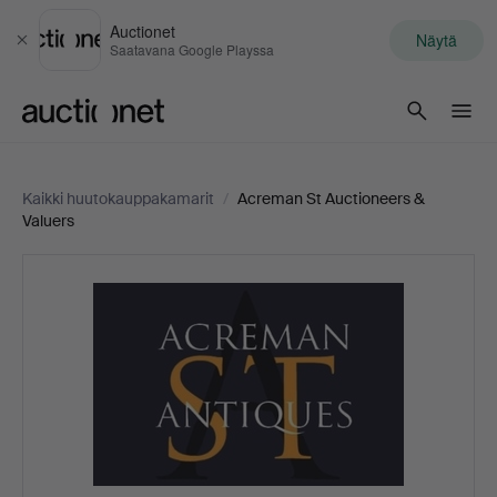
Auctionet
Näytä
Sulje
Saatavana Google Playssa
Auctionet.com
Kaikki huutokauppakamarit
/
Acreman St Auctioneers &
Valuers
Acreman
St
Auctioneers
&
Valuers