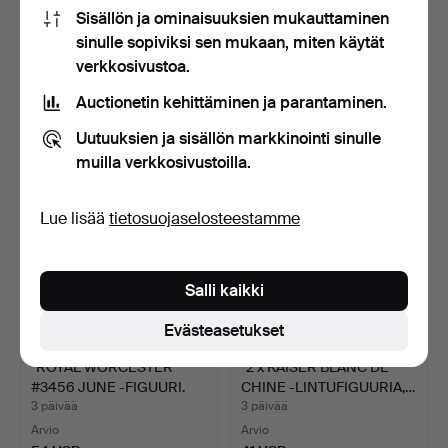
Sisällön ja ominaisuuksien mukauttaminen
*ERÄ SEKALAISTA
*1952 ROYAL
sinulle sopiviksi sen mukaan, miten käytät
KERAMIIKKAA /
COPENHAGEN PIENI
verkkosivustoa.
VITRIINIESIN…
MERENNEITO -F…
3 päivää
3 päivää
Arvio
Arvio
Auctionetin kehittäminen ja parantaminen.
41 USD
41 USD
Uutuuksien ja sisällön markkinointi sinulle
muilla verkkosivustoilla.
Lue lisää
tietosuojaselosteestamme
Salli kaikki
Evästeasetukset
*ROYAL WORCESTER
*2 x KAISER BLANC DE
#3456 JUNE -FIGUURI.
CHINE -LINTUFIGUURIA,…
3 päivää
3 päivää
Arvio
Arvio