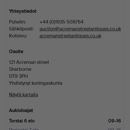
Yhteystiedot
Puhelin:
+44 (0)1935 508764
Sähköposti:
auction@acremanstreetantiques.co.uk
Kotisivu:
acremanstreetantiques.co.uk
Osoite
121 Acreman street
Sherborne
DT9 3PH
Yhdistynyt kuningaskunta
Näytä kartalla
Aukioloajat
Torstai 6 elo
09–16