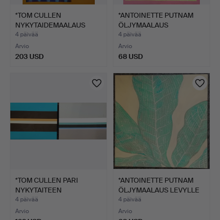
*TOM CULLEN
*ANTOINETTE PUTNAM
NYKYTAIDEMAALAUS
ÖLJYMAALAUS
KANKAALLE.
KANKAALLE '…
4 päivää
4 päivää
Arvio
Arvio
203 USD
68 USD
*TOM CULLEN PARI
*ANTOINETTE PUTNAM
NYKYTAITEEN
ÖLJYMAALAUS LEVYLLE
MAALAUSKANKAI…
'LE…
4 päivää
4 päivää
Arvio
Arvio