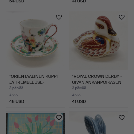
54 USD
41 USD
*ORIENTAALINEN KUPPI
*ROYAL CROWN DERBY -
JA TREMBLEUSE-
UIVAN ANKANPOIKASEN
ALUSLAU…
PA…
3 päivää
3 päivää
Arvio
Arvio
48 USD
41 USD