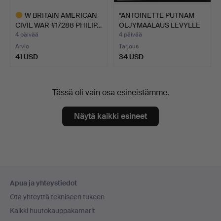
W BRITAIN AMERICAN
*ANTOINETTE PUTNAM
CIVIL WAR #17288 PHILIP…
ÖLJYMAALAUS LEVYLLE
'AL…
4 päivää
4 päivää
Arvio
Tarjous
41 USD
34 USD
Valittu
esine
Tässä oli vain osa esineistämme.
Näytä kaikki esineet
Alatunnistenavigaatio
Apua ja yhteystiedot
Ota yhteyttä tekniseen tukeen
Kaikki huutokauppakamarit