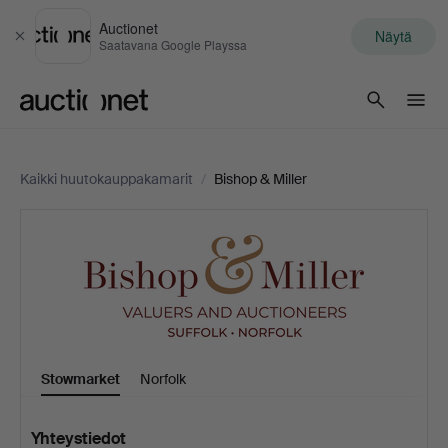
Auctionet
Näytä
Sulje
Saatavana Google Playssa
Auctionet.com
Kaikki huutokauppakamarit
/
Bishop & Miller
Bishop
&
Miller
Stowmarket
Norfolk
Yhteystiedot