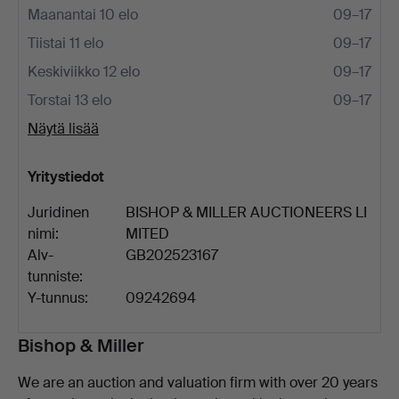
Maanantai 10 elo
09–17
Tiistai 11 elo
09–17
Keskiviikko 12 elo
09–17
Torstai 13 elo
09–17
Näytä lisää
Yritystiedot
Juridinen
BISHOP & MILLER AUCTIONEERS LI
nimi:
MITED
Alv-
GB202523167
tunniste:
Y-tunnus:
09242694
Kuvaus
Bishop & Miller
We are an auction and valuation firm with over 20 years