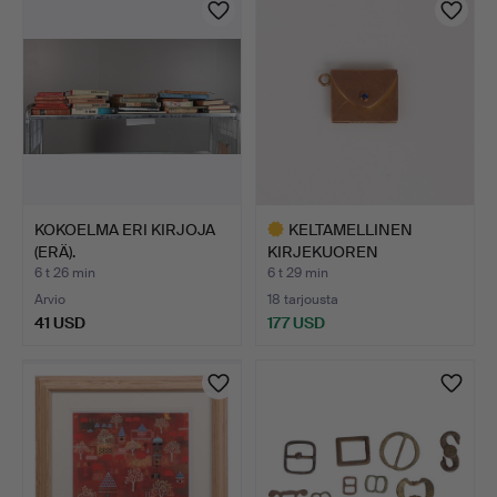
KOKOELMA ERI KIRJOJA
KELTAMELLINEN
(ERÄ).
KIRJEKUOREN
MUOTOINEN RIIPUS.
6 t 26 min
6 t 29 min
Arvio
18 tarjousta
41 USD
177 USD
Valittu
esine