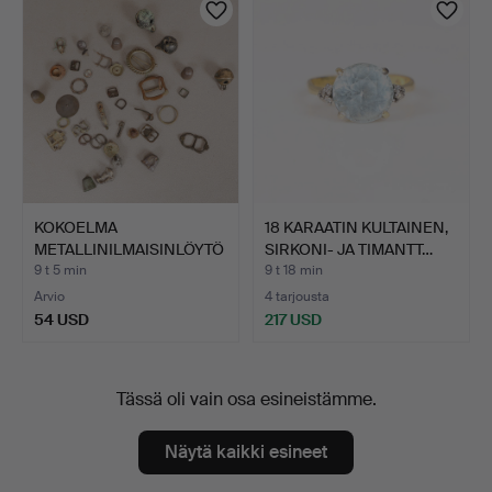
KOKOELMA
18 KARAATIN KULTAINEN,
METALLINILMAISINLÖYTÖ
SIRKONI- JA TIMANTT…
JÄ JA ESINEI…
9 t 5 min
9 t 18 min
Arvio
4 tarjousta
54 USD
217 USD
Tässä oli vain osa esineistämme.
Näytä kaikki esineet