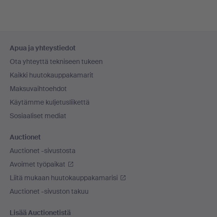
Alatunnistenavigaatio
Apua ja yhteystiedot
Ota yhteyttä tekniseen tukeen
Kaikki huutokauppakamarit
Maksuvaihtoehdot
Käytämme kuljetusliikettä
Sosiaaliset mediat
Auctionet
Auctionet -sivustosta
Avoimet työpaikat
Liitä mukaan huutokauppakamarisi
Auctionet -sivuston takuu
Lisää Auctionetistä