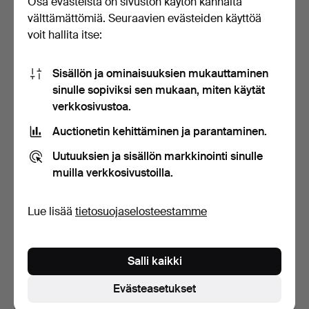
Osa evästeistä on sivuston käytön kannalta
välttämättömiä. Seuraavien evästeiden käyttöä
voit hallita itse:
Sisällön ja ominaisuuksien mukauttaminen
sinulle sopiviksi sen mukaan, miten käytät
verkkosivustoa.
Auctionetin kehittäminen ja parantaminen.
RUOTSALAINEN
KOKOELMA NYKYAIKAISIA
Uutuuksien ja sisällön markkinointi sinulle
KOURUKULHO, 1800- JA
ISON-BRITANNIAN JA M…
1900-LUV…
1 t 41 min
2 t 22 min
muilla verkkosivustoilla.
4 tarjousta
Tarjous
54 USD
34 USD
Lue lisää
tietosuojaselosteestamme
Salli kaikki
Evästeasetukset