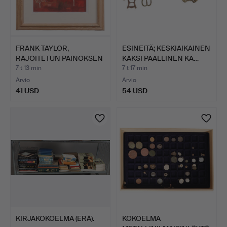
FRANK TAYLOR,
ESINEITÄ; KESKIAIKAINEN
RAJOITETUN PAINOKSEN
KAKSI PÄÄLLINEN KÄ…
VEDOS "…
7 t 13 min
7 t 17 min
Arvio
Arvio
41 USD
54 USD
KIRJAKOKOELMA (ERÄ).
KOKOELMA