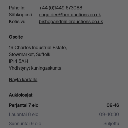
Puhelin:
+44 (0)1449 673088
Sähköposti:
enquiries@bm-auctions.co.uk
Kotisivu:
bishopandmillerauctions.co.uk
Osoite
19 Charles Industrial Estate,
Stowmarket, Suffolk
IP14 5AH
Yhdistynyt kuningaskunta
Näytä kartalla
Aukioloajat
Perjantai 7 elo
09–16
Lauantai 8 elo
09–10:30
Sunnuntai 9 elo
Suljettu