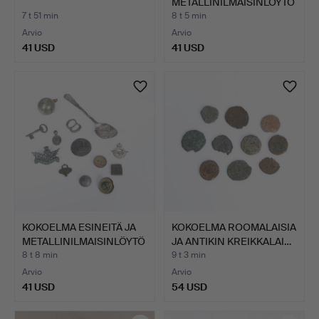
METALLINILMAISINLÖYTÖ
JÄ (ERÄ).
7 t 51 min
8 t 5 min
Arvio
Arvio
41 USD
41 USD
KOKOELMA ESINEITÄ JA
KOKOELMA ROOMALAISIA
METALLINILMAISINLÖYTÖ
JA ANTIKIN KREIKKALAI…
…
8 t 8 min
9 t 3 min
Arvio
Arvio
41 USD
54 USD