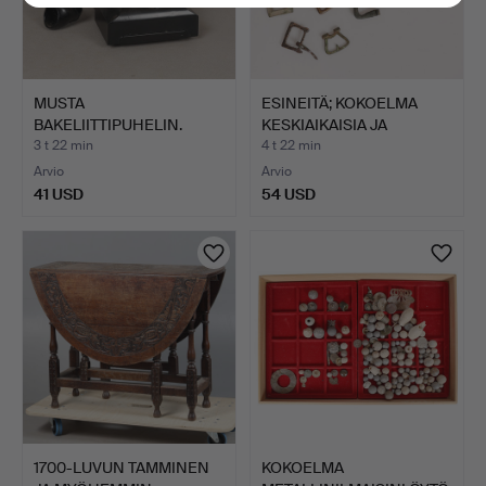
MUSTA
ESINEITÄ; KOKOELMA
BAKELIITTIPUHELIN.
KESKIAIKAISIA JA
MYÖHEM…
3 t 22 min
4 t 22 min
Arvio
Arvio
41 USD
54 USD
1700-LUVUN TAMMINEN
KOKOELMA