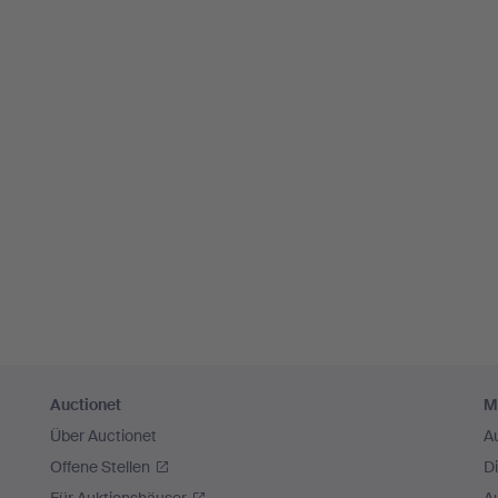
Auctionet
M
Über Auctionet
A
Offene Stellen
D