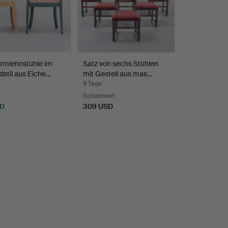
rmlehnstühle im
Satz von sechs Stühlen
stil aus Eiche…
mit Gestell aus mas…
9 Tage
Schätzwert
SD
309 USD