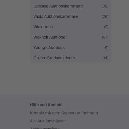
Uppsala Auktionskammare
(39)
Växjö Auktionskammare
(26)
Wickmans
(2)
Woxholt Auktioner
(37)
Young's Auctions
(1)
Örebro Stadsauktioner
(14)
Fußzeilen-
Hilfe und Kontakt
Navigation
Kontakt mit dem Support aufnehmen
Alle Auktionshäuser