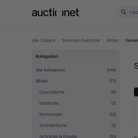
Auctionet.com
Alle Objekte
/
Sørensen Auktioner
/
Möbel
/
Sessel
Sessel
Kategorien
S
&
Alle Kategorien
(148)
Möbel
(77)
Stühle
Couchtische
(8)
bei
Esstische
(3)
Sørensen
Kommoden
(10)
Schreibtische
(3)
Auktioner
L
Schränke & Regale
(10)