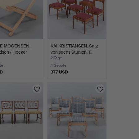
E MOGENSEN.
KAI KRISTIANSEN. Satz
tisch / Hocker
von sechs Stühlen, T…
e…
2 Tage
te
4 Gebote
SD
377 USD