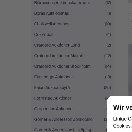
Björnssons Auktionskammare
(17)
Borås Auktionshall
(1)
Chalkwell Auctions
(10)
Colombos
(4)
Crafoord Auktioner Lund
(2)
Crafoord Auktioner Malmö
(22)
Crafoord Auktioner Stockholm
(14)
Ekenbergs Auktioner
(13)
Falun Auktionsbyrå
(25)
Formstad Auktioner
(14)
Wir v
Garpenhus Auktioner
(5)
Einige C
Gomér & Andersson Jönköping
(36)
Cookies,
Gomér & Andersson Linköping
(11)