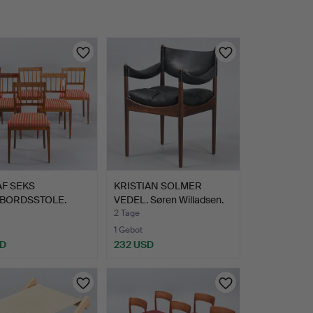
AF SEKS
KRISTIAN SOLMER
EBORDSSTOLE.
VEDEL. Søren Willadsen.
sh Grace…
Ar…
2 Tage
1 Gebot
SD
232 USD