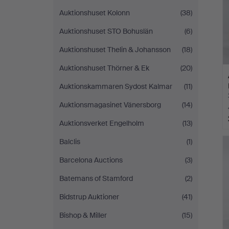
Auktionshuset Kolonn
(38)
Auktionshuset STO Bohuslän
(6)
Auktionshuset Thelin & Johansson
(18)
Auktionshuset Thörner & Ek
(20)
Auktionskammaren Sydost Kalmar
(11)
Auktionsmagasinet Vänersborg
(14)
Auktionsverket Engelholm
(13)
Balclis
(1)
Barcelona Auctions
(3)
Batemans of Stamford
(2)
Bidstrup Auktioner
(41)
Bishop & Miller
(15)