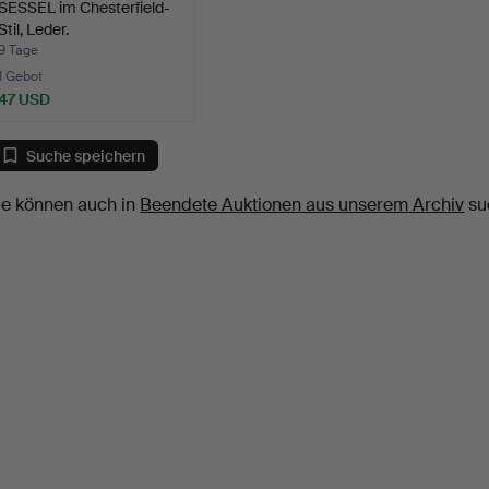
SESSEL im Chesterfield-
Stil, Leder.
9 Tage
1 Gebot
47 USD
Suche speichern
ie können auch in
Beendete Auktionen aus unserem Archiv
su