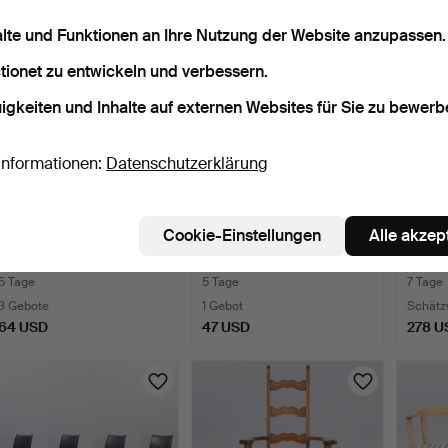
alte und Funktionen an Ihre Nutzung der Website anzupassen.
tionet zu entwickeln und verbessern.
igkeiten und Inhalte auf externen Websites für Sie zu bewerb
Informationen:
Datenschutzerklärung
Cookie-Einstellungen
Alle akzep
ILLUM WIKKELSO. Sessel
RICHARD NISSEN. (1928-
GEFL
mit Stahlgestell, M…
2022). „Yin“ Chinesi…
PFAUE
späte
5 Tage
5 Tage
7 Tage
3 Gebote
1 Gebot
Schätz
64 USD
47 USD
278 U