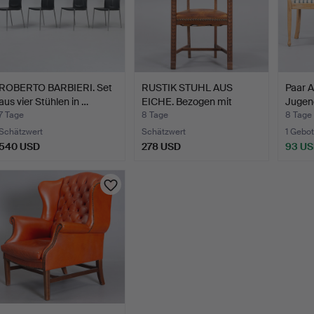
ROBERTO BARBIERI. Set
RUSTIK STUHL AUS
Paar A
aus vier Stühlen in …
EICHE. Bezogen mit
Jugend
patini…
7 Tage
8 Tage
8 Tage
Schätzwert
Schätzwert
1 Gebot
540 USD
278 USD
93 U