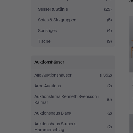
S
A
Sessel & Stühle
(25)
Sofas & Sitzgruppen
(5)
Sonstiges
(4)
Tische
(9)
Auktionshäuser
Alle Auktionshäuser
(1.352)
Arce Auctions
(2)
Auktionsfirma Kenneth Svensson i
(6)
Kalmar
Auktionshaus Blank
(2)
Auktionshaus Stuber's
(2)
Hammerschlag