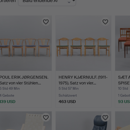
ortieren
uktionen
POUL ERIK JØRGENSEN.
HENRY KJÆRNULF. (1911-
SÆT 
Satz von vier Stühlen…
1975). Satz von vier…
SPIS
Swedi
5 Std 49 Min
5 Std 57 Min
10 Std
4 Gebote
Schätzwert
1 Gebot
139 USD
463 USD
93 U