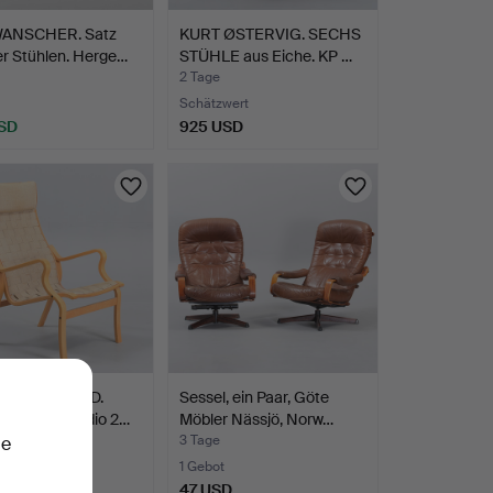
ANSCHER. Satz
KURT ØSTERVIG. SECHS
er Stühlen. Herge…
STÜHLE aus Eiche. KP …
2 Tage
Schätzwert
SD
925 USD
 ØSTERGAARD.
Sessel, ein Paar, Göte
 "Albert", Studio 2…
Möbler Nässjö, Norw…
3 Tage
ie
te
1 Gebot
SD
47 USD