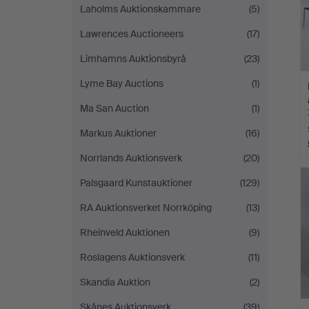
Laholms Auktionskammare
(5)
Lawrences Auctioneers
(17)
Limhamns Auktionsbyrå
(23)
Lyme Bay Auctions
(1)
Ma San Auction
(1)
Markus Auktioner
(16)
Norrlands Auktionsverk
(20)
Palsgaard Kunstauktioner
(129)
RA Auktionsverket Norrköping
(13)
Rheinveld Auktionen
(9)
Roslagens Auktionsverk
(11)
Skandia Auktion
(2)
Skånes Auktionsverk
(39)