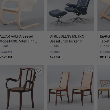
ALVAR AALTO. Sessel
STRESSLESS METRO
BØRG
Modell 406. Artek Finn…
Sessel und Hocker in
Tablet
blau…
Herg
2 Tage
2 Tage
2 Tage
4 Gebote
1 Gebot
6 Gebo
262 USD
47 USD
85 U