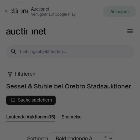
Auctionet
Anzeigen
Schließen
Verfügbar auf Google Play
Auctionet.com
Filtrieren
Sessel
Sessel & Stühle bei Örebro Stadsauktioner
&
Suche speichern
Stühle
Laufende Auktionen
(15)
Endpreise
bei
Örebro
Laufende
Sortieren