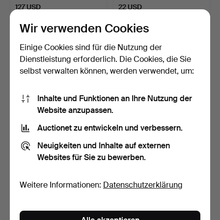
127 USD
22 USD
Wir verwenden Cookies
Einige Cookies sind für die Nutzung der
Dienstleistung erforderlich. Die Cookies, die Sie
selbst verwalten können, werden verwendet, um:
Inhalte und Funktionen an Ihre Nutzung der
Website anzupassen.
Auctionet zu entwickeln und verbessern.
BÜROSTUHL, Holz, erste
SESSEL mit
Hälfte des 20. Jahr…
FUSSHOCKER. Ein Paar.
Neuigkeiten und Inhalte auf externen
Grauer St…
3 Tage
3 Tage
Websites für Sie zu bewerben.
2 Gebote
Schätzwert
43 USD
1.055 USD
Weitere Informationen:
Datenschutzerklärung