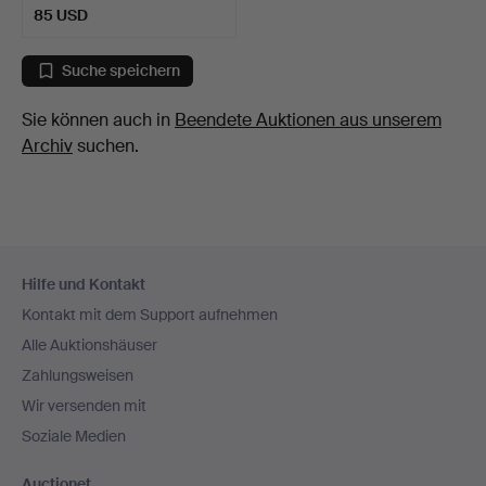
85 USD
Suche speichern
Sie können auch in
Beendete Auktionen aus unserem
Archiv
suchen.
Fußzeilen-
Hilfe und Kontakt
Navigation
Kontakt mit dem Support aufnehmen
Alle Auktionshäuser
Zahlungsweisen
Wir versenden mit
Soziale Medien
Auctionet