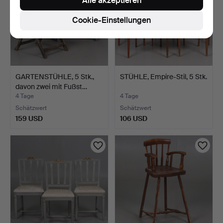
Alle akzeptieren
Cookie-Einstellungen
GARTENSTÜHLE, 5 Stk.,
STÜHLE, Empire-Stil, 5 Stk.
davon zwei mit Fußst…
4 Tage
4 Tage
Schätzwert
Schätzwert
159 USD
106 USD