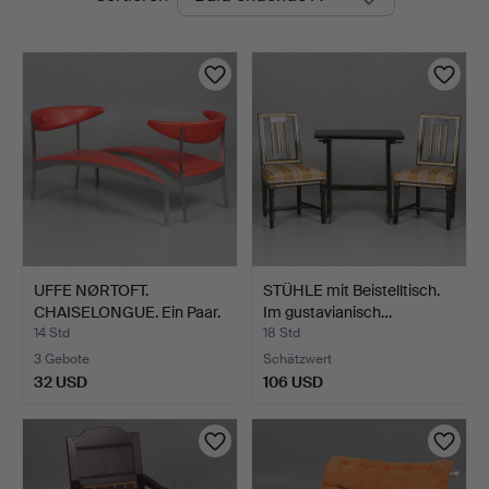
Auktionen
Stadsauktioner
UFFE NØRTOFT.
STÜHLE mit Beistelltisch.
CHAISELONGUE. Ein Paar.
Im gustavianisch…
Verc…
14 Std
18 Std
3 Gebote
Schätzwert
32 USD
106 USD