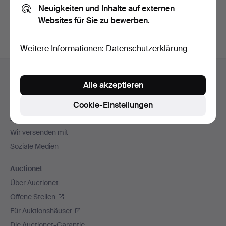
Neuigkeiten und Inhalte auf externen
Archiv
suchen.
Websites für Sie zu bewerben.
Weitere Informationen:
Datenschutzerklärung
Fußzeilen-
Hilfe und Kontakt
Navigation
Alle akzeptieren
Kontakt mit dem Support aufnehmen
Alle Auktionshäuser
Cookie-Einstellungen
Zahlungsweisen
Wir versenden mit
Soziale Medien
Auctionet
Über Auctionet
Offene Stellen
Für Auktionshäuser
Die Auctionet-Garantie