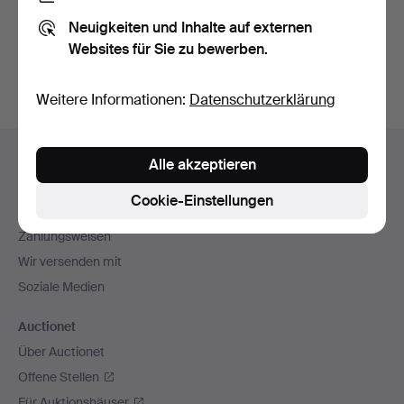
Sie können auch in
Beendete Auktionen aus unserem
Neuigkeiten und Inhalte auf externen
Archiv
suchen.
Websites für Sie zu bewerben.
Weitere Informationen:
Datenschutzerklärung
Fußzeilen-
Hilfe und Kontakt
Alle akzeptieren
Navigation
Kontakt mit dem Support aufnehmen
Cookie-Einstellungen
Alle Auktionshäuser
Zahlungsweisen
Wir versenden mit
Soziale Medien
Auctionet
Über Auctionet
Offene Stellen
Für Auktionshäuser