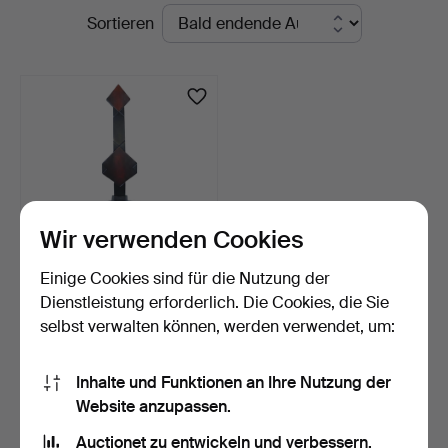
Laufende
Sortieren
Stuber's
Auktionen
Hammerschlag
Wir verwenden Cookies
Einige Cookies sind für die Nutzung der
RUDI MUTH (GEB. 1947) –
Dienstleistung erforderlich. Die Cookies, die Sie
SKULPTURALER KUNST…
selbst verwalten können, werden verwendet, um:
3 Std 7 Min
Schätzwert
3.237 USD
Inhalte und Funktionen an Ihre Nutzung der
Website anzupassen.
Suche speichern
Auctionet zu entwickeln und verbessern.