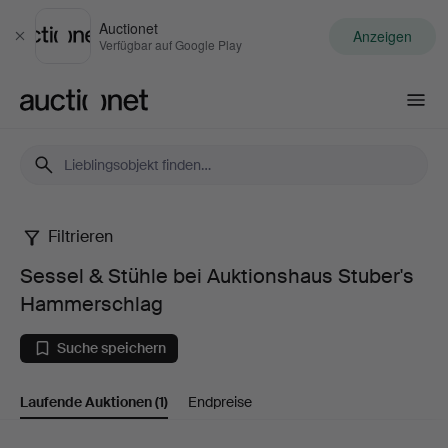
Auctionet
Anzeigen
Schließen
Verfügbar auf Google Play
Auctionet.com
Filtrieren
Sessel
Sessel & Stühle bei Auktionshaus Stuber's
&
Hammerschlag
Stühle
Suche speichern
bei
Laufende Auktionen
(1)
Endpreise
Auktionshaus