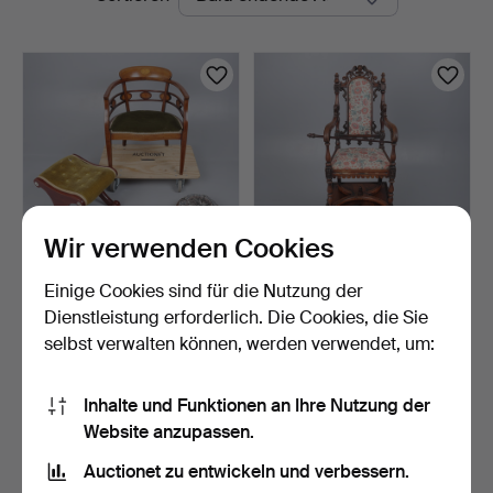
Auktionen
Auctions
Wir verwenden Cookies
Einige Cookies sind für die Nutzung der
EDWARDIANISCHER
VICTORIANISCHER
MAHAGONI-
HOCHSTUHL FÜR KINDER
Dienstleistung erforderlich. Die Cookies, die Sie
ARMLEHNSTUHL, PAA…
AUS R…
15 Std
4 Tage
selbst verwalten können, werden verwendet, um:
Schätzwert
Schätzwert
41 USD
95 USD
Inhalte und Funktionen an Ihre Nutzung der
Website anzupassen.
Suche speichern
Auctionet zu entwickeln und verbessern.
Sie können auch in
Beendete Auktionen aus unserem