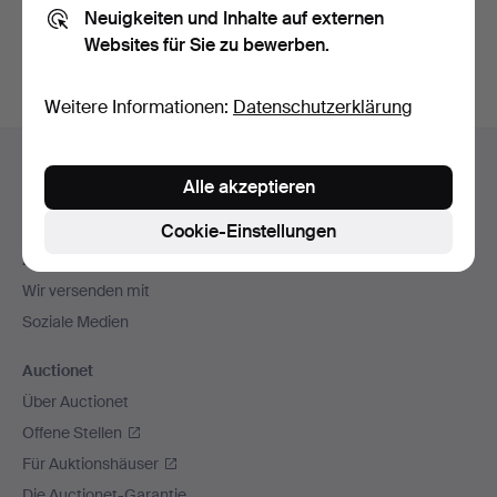
Neuigkeiten und Inhalte auf externen
Archiv
suchen.
Websites für Sie zu bewerben.
Weitere Informationen:
Datenschutzerklärung
Fußzeilen-
Hilfe und Kontakt
Navigation
Alle akzeptieren
Kontakt mit dem Support aufnehmen
Alle Auktionshäuser
Cookie-Einstellungen
Zahlungsweisen
Wir versenden mit
Soziale Medien
Auctionet
Über Auctionet
Offene Stellen
Für Auktionshäuser
Die Auctionet-Garantie