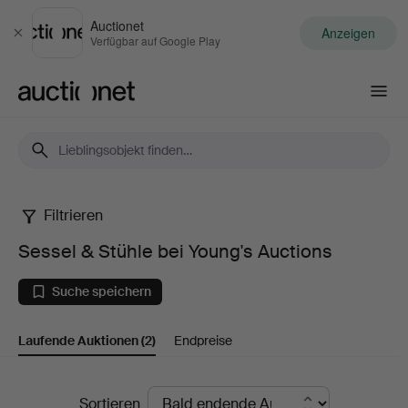
Auctionet
Anzeigen
Schließen
Verfügbar auf Google Play
Auctionet.com
Filtrieren
Sessel
Sessel & Stühle bei Young's Auctions
&
Suche speichern
Stühle
Laufende Auktionen
(2)
Endpreise
bei
Young's
Laufende
Sortieren