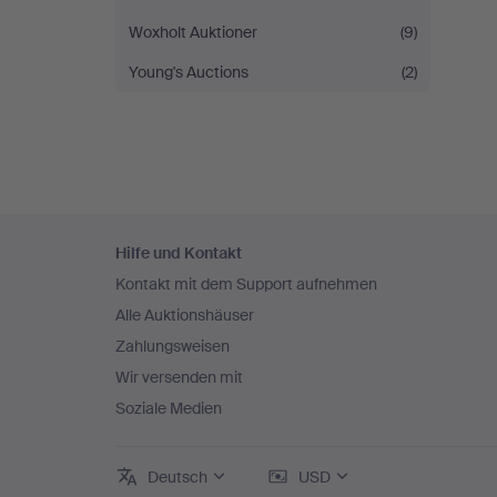
Woxholt Auktioner
(9)
Young's Auctions
(2)
Fußzeilen-
Hilfe und Kontakt
Navigation
Kontakt mit dem Support aufnehmen
Alle Auktionshäuser
Zahlungsweisen
Wir versenden mit
Soziale Medien
Deutsch
USD