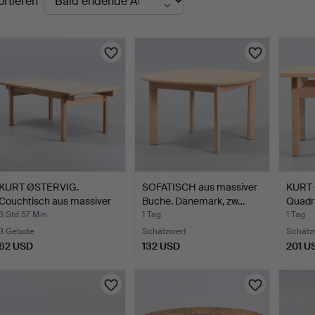
ortieren
uktionen
KURT ØSTERVIG.
SOFATISCH aus massiver
KURT 
Couchtisch aus massiver
Buche. Dänemark, zw…
Quadr
Eic…
Couch
3 Std 57 Min
1 Tag
1 Tag
3 Gebote
Schätzwert
Schätz
62 USD
132 USD
201 U