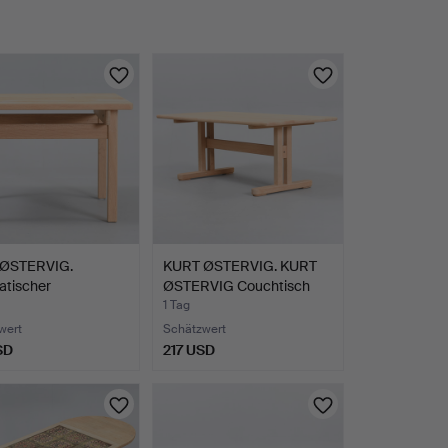
ØSTERVIG.
KURT ØSTERVIG. KURT
atischer
ØSTERVIG Couchtisch
tisch. K…
au…
1 Tag
wert
Schätzwert
SD
217 USD