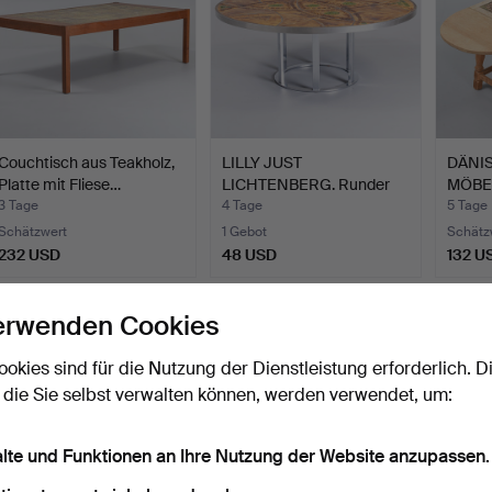
Couchtisch aus Teakholz,
LILLY JUST
DÄNI
Platte mit Fliese…
LICHTENBERG. Runder
MÖBE
Couchtisch.…
Beiste
3 Tage
4 Tage
5 Tage
Schätzwert
1 Gebot
Schätz
232 USD
48 USD
132 U
Suche speichern
erwenden Cookies
ie können auch in
Beendete Auktionen aus unserem Archiv
su
ookies sind für die Nutzung der Dienstleistung erforderlich. D
 die Sie selbst verwalten können, werden verwendet, um:
alte und Funktionen an Ihre Nutzung der Website anzupassen.