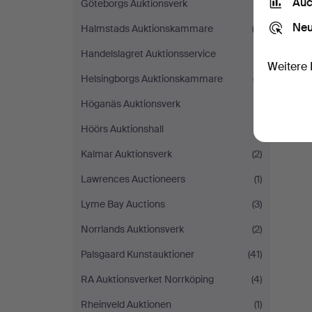
Auc
Göteborgs Auktionsverk
(1)
Neu
Halmstads Auktionskammare
(3)
Handelslagret Auktionsservice
(1)
Weitere 
Helsingborgs Auktionskammare
(7)
Höganäs Auktionsverk
(1)
Höörs Auktionshall
(1)
Kalmar Auktionsverk
(2)
Lawrences Auctioneers
(1)
Lyme Bay Auctions
(3)
Norrlands Auktionsverk
(2)
Palsgaard Kunstauktioner
(41)
RA Auktionsverket Norrköping
(4)
Rheinveld Auktionen
(1)