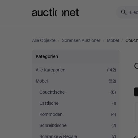
Auctionet.com
Alle Objekte
/
Sørensen Auktioner
/
Möbel
/
Couch
Couchtische
Kategorien
bei
Alle Kategorien
(142)
Möbel
(62)
Sørensen
Couchtische
(8)
Auktioner
Esstische
(1)
Kommoden
(4)
Schreibtische
(2)
L
Schränke & Regale
(7)