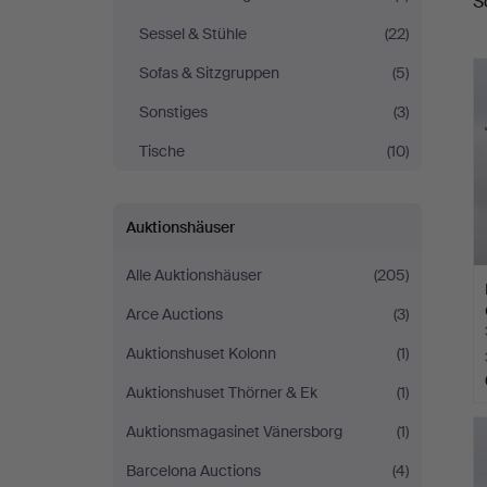
S
A
Sessel & Stühle
(22)
Sofas & Sitzgruppen
(5)
Sonstiges
(3)
Tische
(10)
Auktionshäuser
Alle Auktionshäuser
(205)
Arce Auctions
(3)
Auktionshuset Kolonn
(1)
Auktionshuset Thörner & Ek
(1)
Auktionsmagasinet Vänersborg
(1)
Barcelona Auctions
(4)