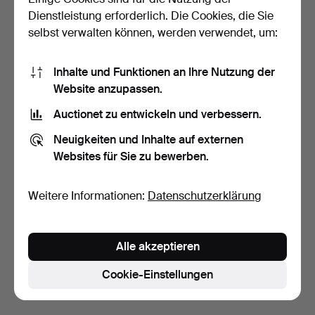
Dienstleistung erforderlich. Die Cookies, die Sie
selbst verwalten können, werden verwendet, um:
Inhalte und Funktionen an Ihre Nutzung der
Website anzupassen.
Auctionet zu entwickeln und verbessern.
Chaiselongue, zweite Hälfte
Søren Hansen Sofa aus
Neuigkeiten und Inhalte auf externen
des 19. Jahrhu…
Buche. Hergestellt b…
Websites für Sie zu bewerben.
6 Tage
6 Tage
Schätzwert
Schätzwert
279 USD
232 USD
Weitere Informationen:
Datenschutzerklärung
Suche speichern
Alle akzeptieren
Sie können auch in
Beendete Auktionen aus unserem
Archiv
suchen.
Cookie-Einstellungen