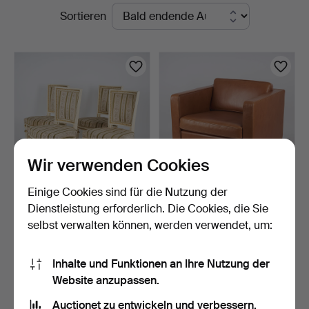
Laufende
Sortieren
Auktionsverk
Auktionen
Helsinki
Wir verwenden Cookies
Einige Cookies sind für die Nutzung der
STÜHLE, 4 Stk., von
SESSEL 531, Artek,
Dienstleistung erforderlich. Die Cookies, die Sie
Ephraim Ståhl (Meister…
Finnland.
selbst verwalten können, werden verwendet, um:
4 Tage
5 Tage
2 Gebote
3 Gebote
224 USD
347 USD
Inhalte und Funktionen an Ihre Nutzung der
Website anzupassen.
Suche speichern
Auctionet zu entwickeln und verbessern.