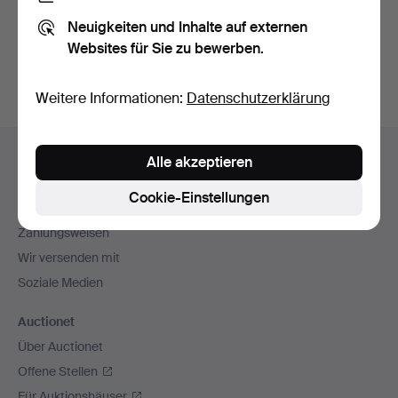
Sie können auch in
Beendete Auktionen aus unserem
Neuigkeiten und Inhalte auf externen
Archiv
suchen.
Websites für Sie zu bewerben.
Weitere Informationen:
Datenschutzerklärung
Fußzeilen-
Hilfe und Kontakt
Alle akzeptieren
Navigation
Kontakt mit dem Support aufnehmen
Cookie-Einstellungen
Alle Auktionshäuser
Zahlungsweisen
Wir versenden mit
Soziale Medien
Auctionet
Über Auctionet
Offene Stellen
Für Auktionshäuser