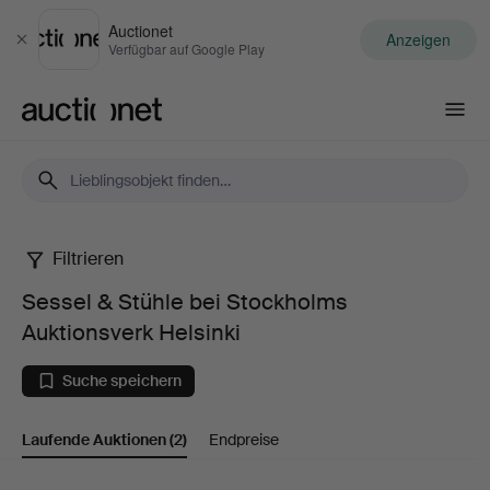
Auctionet
Anzeigen
Schließen
Verfügbar auf Google Play
Auctionet.com
Filtrieren
Sessel
Sessel & Stühle bei Stockholms
&
Auktionsverk Helsinki
Stühle
Suche speichern
bei
Laufende Auktionen
(2)
Endpreise
Stockholms