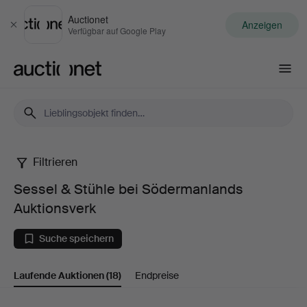
Auctionet
Anzeigen
Schließen
Verfügbar auf Google Play
Auctionet.com
Filtrieren
Sessel
Sessel & Stühle bei Södermanlands
&
Auktionsverk
Stühle
Suche speichern
bei
Laufende Auktionen
(18)
Endpreise
Södermanlands