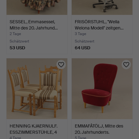
SESSEL, Emmasessel,
FRISÖRSTUHL, "Wella
Mitte des 20. Jahrhund…
Welona Modell" zeitgen…
2 Tage
3 Tage
Schätzwert
Schätzwert
53 USD
64 USD
HENNING KJAERNULF.
EMMAFÅTÖLJ, Mitte des
ESSZIMMERSTÜHLE, 4
20. Jahrhunderts.
Stüc…
4 Tage
5 Tage