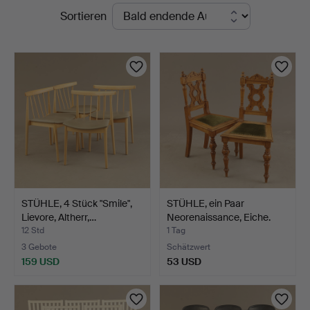
Laufende
Sortieren
Auktionsverk
Auktionen
STÜHLE, 4 Stück "Smile",
STÜHLE, ein Paar
Lievore, Altherr,…
Neorenaissance, Eiche.
12 Std
1 Tag
3 Gebote
Schätzwert
159 USD
53 USD