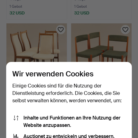
1 Gebot
1 Gebot
32 USD
32 USD
Wir verwenden Cookies
Einige Cookies sind für die Nutzung der
ESSZIMMERSTÜHLE, 4
STÜHLE, 3 Stück,
Dienstleistung erforderlich. Die Cookies, die Sie
Stück, Farstrup, Dänema…
Dänemark.
selbst verwalten können, werden verwendet, um:
5 Tage
5 Tage
Schätzwert
Schätzwert
127 USD
95 USD
Inhalte und Funktionen an Ihre Nutzung der
Website anzupassen.
Auctionet zu entwickeln und verbessern.