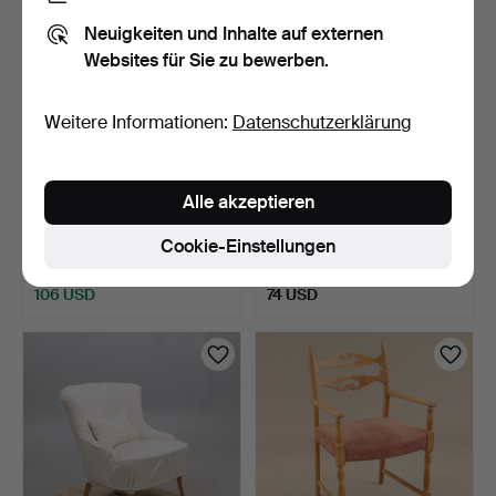
Neuigkeiten und Inhalte auf externen
Websites für Sie zu bewerben.
Weitere Informationen:
Datenschutzerklärung
Alle akzeptieren
SESSEL, ein Paar, Swedish
BÜROSTUHL, Schoun
Grace, 1940er Ja…
Andersen möbelfabrik, Dä…
Cookie-Einstellungen
5 Tage
6 Tage
11 Gebote
Schätzwert
106 USD
74 USD