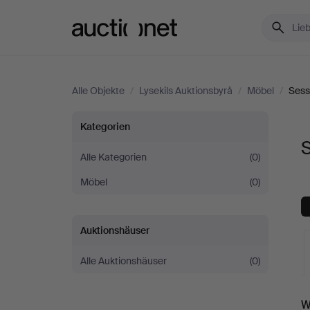
Auctionet.com
Alle Objekte
/
Lysekils Auktionsbyrå
/
Möbel
/
Sess
Sessel
Kategorien
S
&
Alle Kategorien
(0)
Möbel
(0)
Stühle
bei
Auktionshäuser
Lysekils
Alle Auktionshäuser
(0)
Auktionsbyrå
L
W