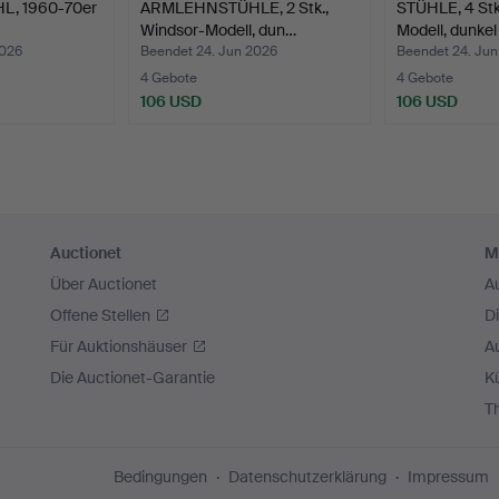
, 1960-70er
ARMLEHNSTÜHLE, 2 Stk.,
STÜHLE, 4 Stk
Windsor-Modell, dun…
Modell, dunke
2026
Beendet 24. Jun 2026
Beendet 24. Ju
4 Gebote
4 Gebote
106 USD
106 USD
Auctionet
M
Über Auctionet
A
Offene Stellen
D
Für Auktionshäuser
A
Die Auctionet-Garantie
Kü
T
Bedingungen
Datenschutzerklärung
Impressum