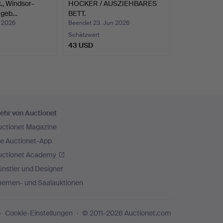
., Windsor-
HOCKER / AUSZIEHBARES
l geb…
BETT.
n 2026
Beendet 23. Jun 2026
Schätzwert
43 USD
ehr von Auctionet
uctionet Magazine
ie Auctionet-App
uctionet Academy
nstler und Designer
hemen- und Saalauktionen
Cookie-Einstellungen
© 2011-2026 Auctionet.com