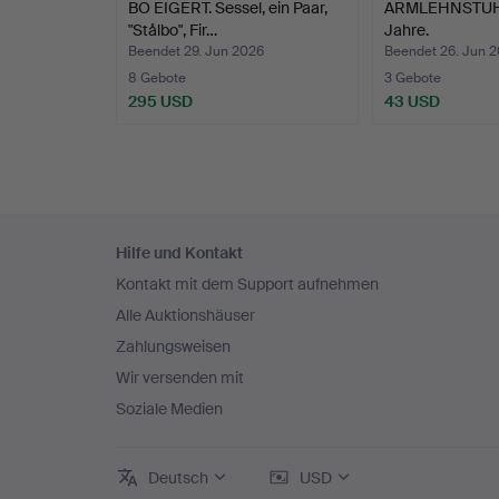
BO EIGERT. Sessel, ein Paar,
ARMLEHNSTUHL
"Stålbo", Fir…
Jahre.
Beendet 29. Jun 2026
Beendet 26. Jun 
8 Gebote
3 Gebote
295 USD
43 USD
Fußzeilen-
Hilfe und Kontakt
Navigation
Kontakt mit dem Support aufnehmen
Alle Auktionshäuser
Zahlungsweisen
Wir versenden mit
Soziale Medien
Deutsch
USD