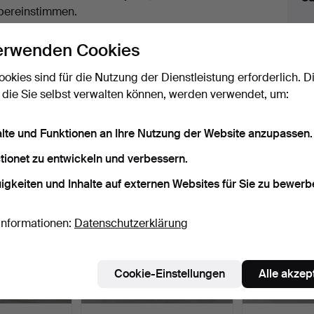
uktionen
bereinstimmen.
licken Sie oben auf
“Suche speichern”
, um eine
erwenden Cookies
ail zu erhalten, sobald dieses Objekt
ereingekommen ist.
ookies sind für die Nutzung der Dienstleistung erforderlich. D
 die Sie selbst verwalten können, werden verwendet, um:
 Archiv, die mit Ihrer Suche übereinsti
alte und Funktionen an Ihre Nutzung der Website anzupassen.
tionet zu entwickeln und verbessern.
igkeiten und Inhalte auf externen Websites für Sie zu bewerb
Informationen:
Datenschutzerklärung
Cookie-Einstellungen
Alle akzep