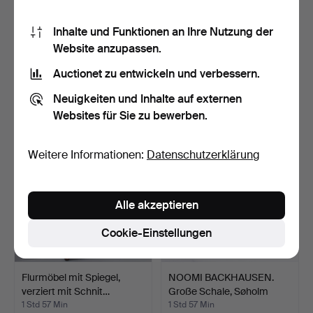
Inhalte und Funktionen an Ihre Nutzung der
CHRISTIAN HVIDT.
VIOLINE mit Saiten. Nach
Website anzupassen.
"Trapez", Deckenleuchte, …
Stradivarius Mitt…
57 Min
1 Std 53 Min
Auctionet zu entwickeln und verbessern.
1 Gebot
2 Gebote
Neuigkeiten und Inhalte auf externen
62 USD
56 USD
Websites für Sie zu bewerben.
Weitere Informationen:
Datenschutzerklärung
Alle akzeptieren
Cookie-Einstellungen
Flurmöbel mit Spiegel,
NOOMI BACKHAUSEN.
verziert mit Schnit…
Große Schale, Søholm
Ste…
1 Std 57 Min
1 Std 57 Min