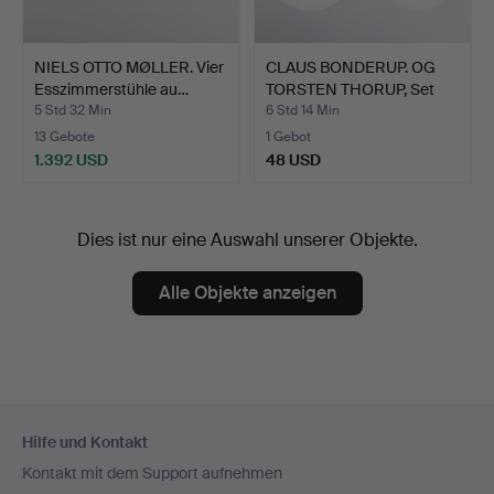
NIELS OTTO MØLLER. Vier
CLAUS BONDERUP. OG
Esszimmerstühle au…
TORSTEN THORUP, Set
mit…
5 Std 32 Min
6 Std 14 Min
13 Gebote
1 Gebot
1.392 USD
48 USD
Dies ist nur eine Auswahl unserer Objekte.
Alle Objekte anzeigen
Fußzeilen-
Hilfe und Kontakt
Navigation
Kontakt mit dem Support aufnehmen