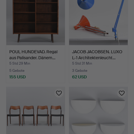
POUL HUNDEVAD. Regal
JACOB JACOBSEN. LUXO
aus Palisander. Dänem…
L-1 Architektenleucht…
5 Std 29 Min
5 Std 31 Min
5 Gebote
3 Gebote
155 USD
62 USD