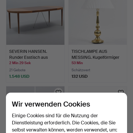
SEVERIN HANSEN.
TISCHLAMPE AUS
Runder Esstisch aus
MESSING. Kugelförmiger
Palisa…
Scha…
2 Min 29 Sek
53 Min
21 Gebote
Schätzwert
1.548 USD
132 USD
Wir verwenden Cookies
Einige Cookies sind für die Nutzung der
Dienstleistung erforderlich. Die Cookies, die Sie
selbst verwalten können, werden verwendet, um: