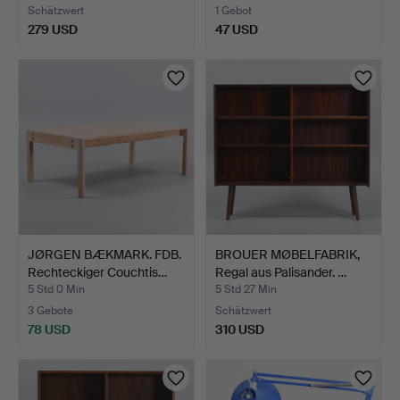
Schätzwert
1 Gebot
279 USD
47 USD
JØRGEN BÆKMARK. FDB.
BROUER MØBELFABRIK,
Rechteckiger Couchtis…
Regal aus Palisander. …
5 Std 0 Min
5 Std 27 Min
3 Gebote
Schätzwert
78 USD
310 USD