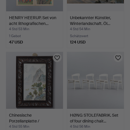
HENRY HEERUP. Set von
Unbekannter Künstler,
acht lithografischen…
Winterlandschaft. Öl…
4 Std 53 Min
4 Std 54 Min
1 Gebot
Schätzwert
47 USD
124 USD
Chinesische
HØNG STOLEFABRIK. Set
Porzellanplatte /
of four dining chair…
Porzellanmal…
4 Std 55 Min
4 Std 56 Min