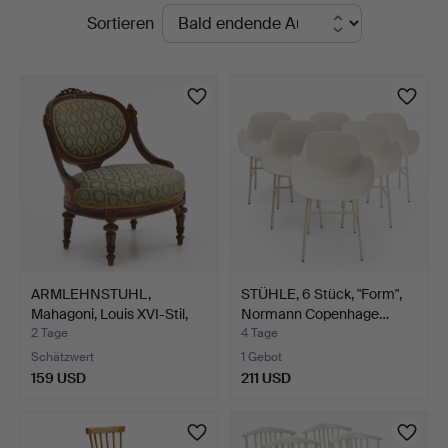
Laufende
Sortieren
Auktioner
Auktionen
Stockholm
ARMLEHNSTUHL,
STÜHLE, 6 Stück, "Form",
Mahagoni, Louis XVI-Stil,
Normann Copenhage…
fr…
2 Tage
4 Tage
Schätzwert
1 Gebot
159 USD
211 USD