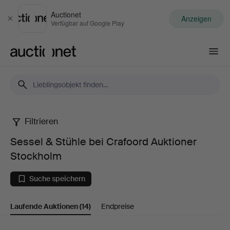
Auctionet
Anzeigen
Schließen
Verfügbar auf Google Play
Auctionet.com
Filtrieren
Sessel
Sessel & Stühle bei Crafoord Auktioner
&
Stockholm
Stühle
Suche speichern
bei
Laufende Auktionen
(14)
Endpreise
Crafoord