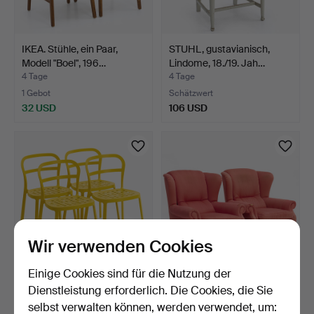
IKEA. Stühle, ein Paar,
STUHL, gustavianisch,
Modell "Boel", 196…
Lindome, 18./19. Jah…
4 Tage
4 Tage
1 Gebot
Schätzwert
32 USD
106 USD
Wir verwenden Cookies
Einige Cookies sind für die Nutzung der
STÜHLE, 4 Stück, "Reidar",
SESSEL, ein Paar, fest
Dienstleistung erforderlich. Die Cookies, die Sie
IKEA, goldlacki…
gepolstert, loses S…
selbst verwalten können, werden verwendet, um:
4 Tage
5 Tage