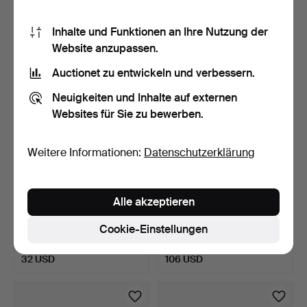
1 Gebot
Schätzwert
32 USD
211 USD
Inhalte und Funktionen an Ihre Nutzung der
Website anzupassen.
Auctionet zu entwickeln und verbessern.
Neuigkeiten und Inhalte auf externen
Websites für Sie zu bewerben.
Weitere Informationen:
Datenschutzerklärung
Alle akzeptieren
SESSEL, gepolstert, Bezug
STUHL, Empire, erste
mit Husse, lose …
Hälfte des 19. Jahrhu…
Cookie-Einstellungen
5 Tage
6 Tage
1 Gebot
Schätzwert
32 USD
106 USD