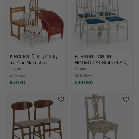
KINDERSTÜHLE, 4 Stk.,
KERSTIN HÖRLIN-
u.a. Carl Malmstens …
HOLMQUIST, Stühle 4 Stk.,
f…
4 Tage
4 Tage
4 Gebote
26 Gebote
85 USD
538 USD