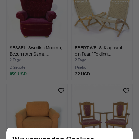
SESSEL, Swedish Modern,
EBERT WELS. Klappstuhl,
Bezug roter Samt, …
ein Paar, "Folding…
2 Tage
2 Tage
2 Gebote
1 Gebot
159 USD
32 USD