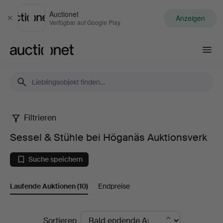
Auctionet
Anzeigen
Schließen
Verfügbar auf Google Play
Auctionet.com
Filtrieren
Sessel
Sessel & Stühle bei Höganäs Auktionsverk
&
Suche speichern
Stühle
Laufende Auktionen
(10)
Endpreise
bei
Höganäs
Laufende
Sortieren