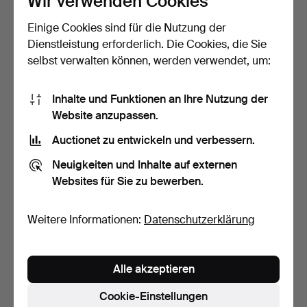
Wir verwenden Cookies
Einige Cookies sind für die Nutzung der
SESSEL, federgefülltes
ARMLEHNSTÜHLE, 2 Stk.,
loses Sitz- & Rücke…
Kiefer, stoffbezoge…
Dienstleistung erforderlich. Die Cookies, die Sie
2 Tage
3 Tage
selbst verwalten können, werden verwendet, um:
Schätzwert
Schätzwert
127 USD
64 USD
Inhalte und Funktionen an Ihre Nutzung der
Website anzupassen.
Auctionet zu entwickeln und verbessern.
Neuigkeiten und Inhalte auf externen
Websites für Sie zu bewerben.
Weitere Informationen:
Datenschutzerklärung
STÜHLE, 3 Stk., Eiche,
BARHOCKER, "About a
Alle akzeptieren
stoffbezogene Sitzf…
Stool 38", weiß lackie…
3 Tage
3 Tage
Cookie-Einstellungen
Schätzwert
Schätzwert