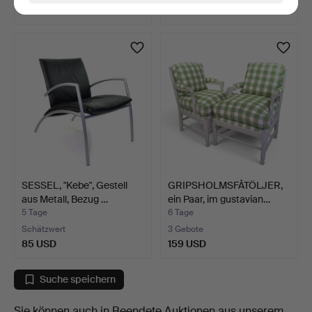
64 USD
127 USD
SESSEL, "Kebe", Gestell
GRIPSHOLMSFÅTÖLJER,
aus Metall, Bezug …
ein Paar, im gustavian…
5 Tage
6 Tage
Schätzwert
3 Gebote
85 USD
159 USD
Suche speichern
Sie können auch in
Beendete Auktionen aus unserem