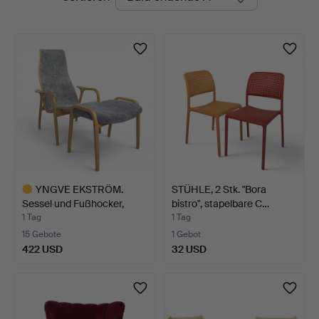
Auktionen
Auktionsverk
YNGVE EKSTRÖM.
STÜHLE, 2 Stk. "Bora
Sessel und Fußhocker,
bistro", stapelbare C…
"Lami…
1 Tag
1 Tag
15 Gebote
1 Gebot
422 USD
32 USD
Ausgewähltes
Objekt