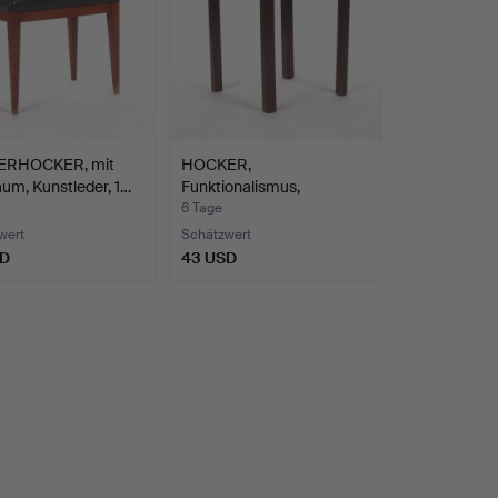
ERHOCKER, mit
HOCKER,
um, Kunstleder, 1…
Funktionalismus,
1930er/40er Jahre.
6 Tage
wert
Schätzwert
SD
43 USD