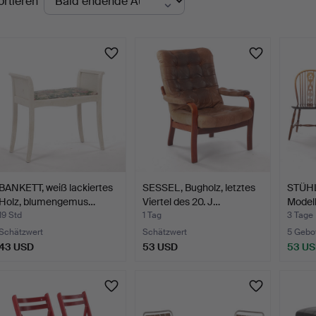
ortieren
uktionen
BANKETT, weiß lackiertes
SESSEL, Bugholz, letztes
STÜHLE
Holz, blumengemus…
Viertel des 20. J…
Modell
19 Std
1 Tag
3 Tage
Schätzwert
Schätzwert
5 Gebo
43 USD
53 USD
53 U