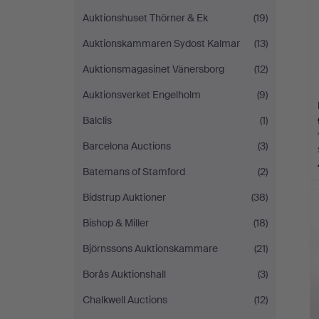
Auktionshuset Thörner & Ek
(19)
Auktionskammaren Sydost Kalmar
(13)
Auktionsmagasinet Vänersborg
(12)
Auktionsverket Engelholm
(9)
Balclis
(1)
Barcelona Auctions
(3)
Batemans of Stamford
(2)
Bidstrup Auktioner
(38)
Bishop & Miller
(18)
Björnssons Auktionskammare
(21)
Borås Auktionshall
(3)
Chalkwell Auctions
(12)