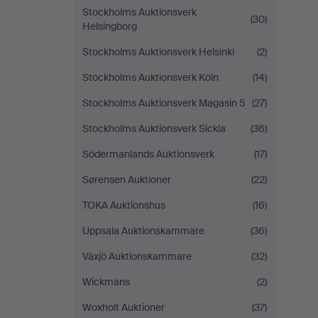
Stockholms Auktionsverk
(30)
Helsingborg
Stockholms Auktionsverk Helsinki
(2)
Stockholms Auktionsverk Köln
(14)
Stockholms Auktionsverk Magasin 5
(27)
Stockholms Auktionsverk Sickla
(36)
Södermanlands Auktionsverk
(17)
Sørensen Auktioner
(22)
TOKA Auktionshus
(16)
Uppsala Auktionskammare
(36)
Växjö Auktionskammare
(32)
Wickmans
(2)
Woxholt Auktioner
(37)