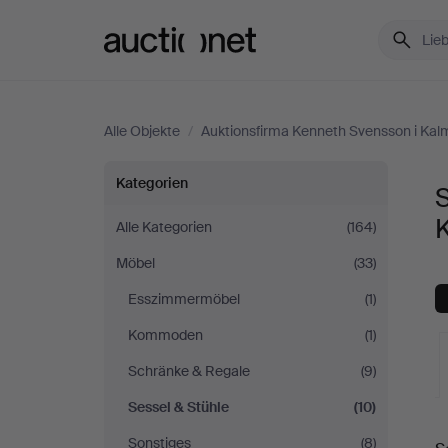
Auctionet.com
Alle Objekte
/
Auktionsfirma Kenneth Svensson i Kal
Sessel
Kategorien
S
&
Alle Kategorien
(164)
Möbel
(33)
Stühle
Esszimmermöbel
(1)
bei
Kommoden
(1)
Auktionsfirma
Schränke & Regale
(9)
Sessel & Stühle
(10)
Kenneth
L
Sonstiges
(8)