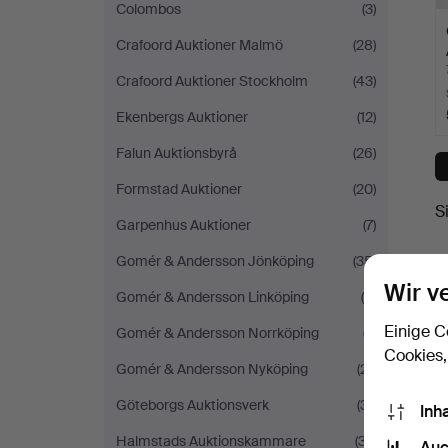
Colombos
(3)
Crafoord Auktioner Malmö
(28)
Crafoord Auktioner Stockholm
(43)
Ekenbergs Auktioner
(12)
Falun Auktionsbyrå
(26)
Formstad Auktioner
(20)
S
Garpenhus Auktioner
(7)
Gomér & Andersson Jönköping
(35)
Wir v
Gomér & Andersson Linköping
(9)
Einige C
Gomér & Andersson Norrköping
(7)
Cookies,
Gomér & Andersson Nyköping
(21)
Göteborgs Auktionsverk
(31)
Inh
Halmstads Auktionskammare
(37)
Auc