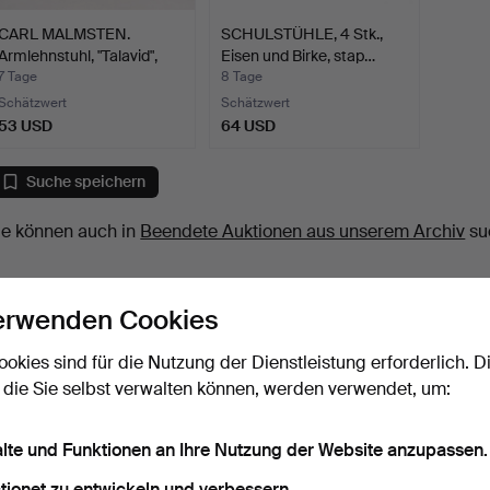
CARL MALMSTEN.
SCHULSTÜHLE, 4 Stk.,
Armlehnstuhl, "Talavid",
Eisen und Birke, stap…
Wa…
7 Tage
8 Tage
Schätzwert
Schätzwert
53 USD
64 USD
Suche speichern
ie können auch in
Beendete Auktionen aus unserem Archiv
su
erwenden Cookies
ookies sind für die Nutzung der Dienstleistung erforderlich. D
 die Sie selbst verwalten können, werden verwendet, um:
alte und Funktionen an Ihre Nutzung der Website anzupassen.
tionet zu entwickeln und verbessern.