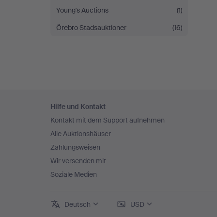
Young's Auctions
(1)
Örebro Stadsauktioner
(16)
Fußzeilen-
Hilfe und Kontakt
Navigation
Kontakt mit dem Support aufnehmen
Alle Auktionshäuser
Zahlungsweisen
Wir versenden mit
Soziale Medien
Deutsch
USD