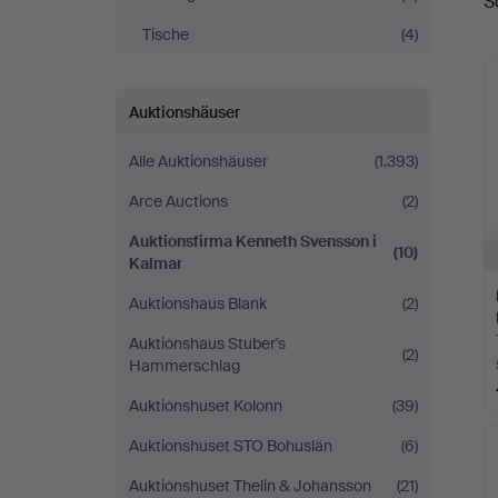
S
A
Svensson
Tische
(4)
i
Auktionshäuser
Kalmar
Alle Auktionshäuser
(1.393)
Arce Auctions
(2)
Auktionsfirma Kenneth Svensson i
(10)
Kalmar
Auktionshaus Blank
(2)
Auktionshaus Stuber's
(2)
Hammerschlag
Auktionshuset Kolonn
(39)
Auktionshuset STO Bohuslän
(6)
Auktionshuset Thelin & Johansson
(21)