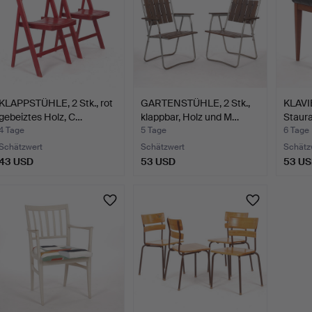
KLAPPSTÜHLE, 2 Stk., rot
GARTENSTÜHLE, 2 Stk.,
KLAVI
gebeiztes Holz, C…
klappbar, Holz und M…
Staura
4 Tage
5 Tage
6 Tage
Schätzwert
Schätzwert
Schätz
43 USD
53 USD
53 U