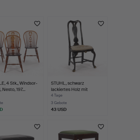
, 4 Stk., Windsor-
STUHL, schwarz
, Nesto, 197…
lackiertes Holz mit
Golddet…
4 Tage
te
3 Gebote
SD
43 USD