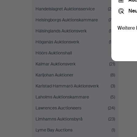
Handelslagret Auktionsservice
(26)
Neu
Helsingborgs Auktionskammare
(73)
Weitere 
Hälsinglands Auktionsverk
(16)
Höganäs Auktionsverk
(10)
Höörs Auktionshall
(7)
Kalmar Auktionsverk
(21)
Karljohan Auktioner
(8)
Karlstad Hammarö Auktionsverk
(3)
Laholms Auktionskammare
(5)
Lawrences Auctioneers
(24)
Limhamns Auktionsbyrå
(23)
Lyme Bay Auctions
(1)