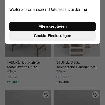
159 USD
127 USD
Weitere Informationen:
Datenschutzerklärung
Alle akzeptieren
Cookie-Einstellungen
TABURETT, bronzierte
STÜHLE, 6 Stk.,
Metall, zweite Hälfte…
Tolvslåstolar, Bauernkunst…
4 Tage
5 Tage
1 Gebot
Schätzwert
22 USD
106 USD