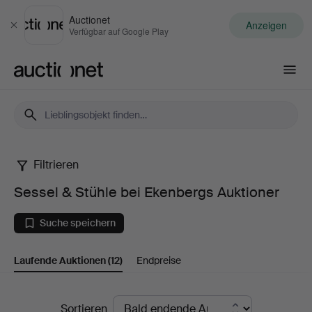
Auctionet
Anzeigen
Schließen
Verfügbar auf Google Play
Auctionet.com
Filtrieren
Sessel
Sessel & Stühle bei Ekenbergs Auktioner
&
Suche speichern
Stühle
Laufende Auktionen
(12)
Endpreise
bei
Ekenbergs
Laufende
Sortieren