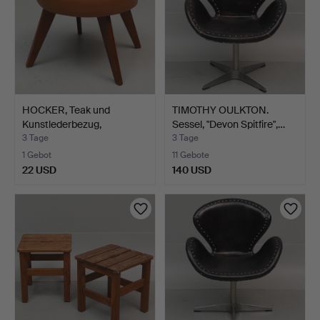
HOCKER, Teak und
TIMOTHY OULKTON.
Kunstlederbezug,
Sessel, "Devon Spitfire",…
1950er/1…
3 Tage
3 Tage
1 Gebot
11 Gebote
22 USD
140 USD