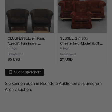
CLUBFESSEL, ein Paar,
SESSEL, 2+1 Stk.,
"Leeds", Furninova, …
Chesterfield-Modell & Oh…
6 Tage
6 Tage
Schätzwert
Schätzwert
85 USD
211 USD
Suche speichern
Sie können auch in
Beendete Auktionen aus unserem
Archiv
suchen.