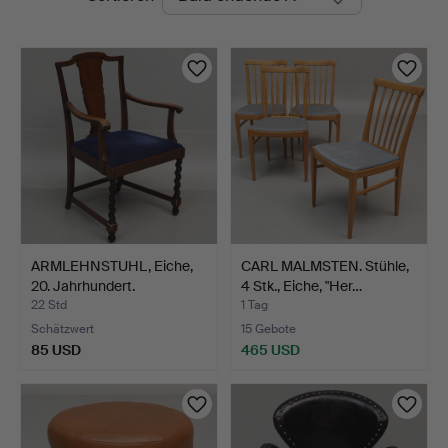
Auktionen
Auktioner
ARMLEHNSTUHL, Eiche,
CARL MALMSTEN. Stühle,
20. Jahrhundert.
4 Stk., Eiche, "Her…
22 Std
1 Tag
Schätzwert
15 Gebote
85 USD
465 USD