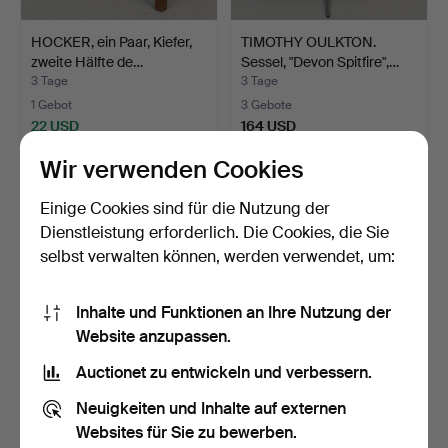
HOCKER, ein Paar, Kiefer,
TIMOTHY OULKTON.
zweite Hälfte de…
Sessel, "Devon Spitfire",…
3 Tage
3 Tage
1 Gebot
3 Gebote
22 USD
164 USD
Wir verwenden Cookies
Einige Cookies sind für die Nutzung der
Dienstleistung erforderlich. Die Cookies, die Sie
selbst verwalten können, werden verwendet, um:
Inhalte und Funktionen an Ihre Nutzung der
Website anzupassen.
Auctionet zu entwickeln und verbessern.
SESSEL, ein Paar,
STÜHLE mit gepolsterter
Textilbezug, 20. Jh.
Sitzfläche, 6 Stk.…
Neuigkeiten und Inhalte auf externen
3 Tage
4 Tage
Websites für Sie zu bewerben.
Schätzwert
Schätzwert