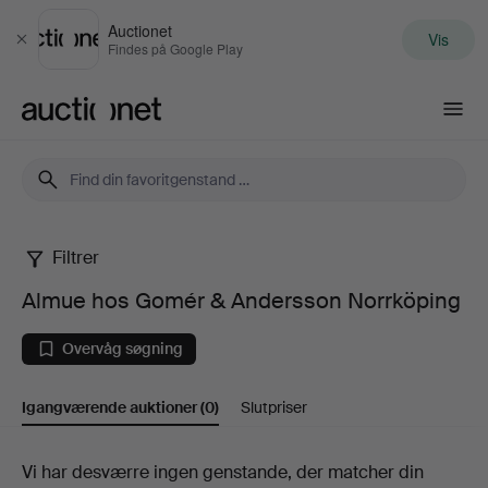
Auctionet
Vis
Luk
Findes på Google Play
Auctionet.com
Filtrer
Almue
Almue hos Gomér & Andersson Norrköping
hos
Overvåg søgning
Gomér
Igangværende auktioner
(0)
Slutpriser
&
Andersson
Igangværende
Vi har desværre ingen genstande, der matcher din