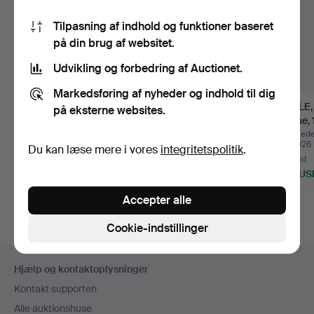
Tilpasning af indhold og funktioner baseret
på din brug af websitet.
Udvikling og forbedring af Auctionet.
Markedsføring af nyheder og indhold til dig
STOLE, 3 stk., fyrretræ,
PARTI ÆLDRE HØVLE,
STOLE, e
på eksterne websites.
almue, 1800-talle…
træ, 1800-/1900-tallet.
almue,
Opnåede hammerslag 6
Opnåede hammerslag 29
Opnåede
aug 2026
jul 2026
jul 2026
Du kan læse mere i vores
integritetspolitik
.
1 bud
Vurdering
24 bud
32 USD
158 USD
279 US
Accepter alle
Cookie-indstillinger
Sidefodsnavigation
Hjælp og kontaktoplysninger
Kontakt supporten
Alle auktionshuse