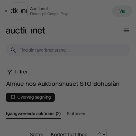
Auctionet
Vis
Luk
Findes på Google Play
Auctionet.com
Filtrer
Almue
Almue hos Auktionshuset STO Bohuslän
hos
Overvåg søgning
Auktionshuset
Igangværende auktioner
(2)
Slutpriser
STO
Bohuslän
Igangværende
Sorter