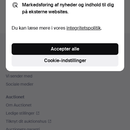
Markedsføring af nyheder og indhold til dig
auktioner
.
på eksterne websites.
Du kan læse mere i vores
integritetspolitik
.
Sidefodsnavigation
Hjælp og kontaktoplysninger
Accepter alle
Kontakt supporten
Alle auktionshuse
Cookie-indstillinger
Betalingsmuligheder
Vi sender med
Sociale medier
Auctionet
Om Auctionet
Ledige stillinger
Tilknyt dit auktionshus
Auctionets garanti