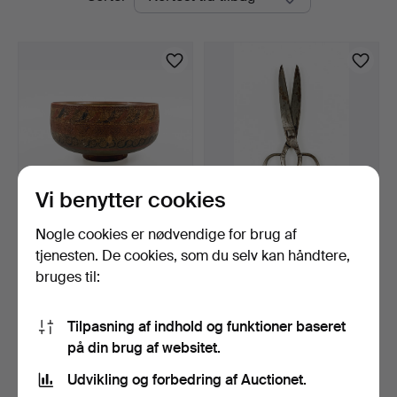
auktioner
Vi benytter cookies
Nogle cookies er nødvendige for brug af
ØLBOLE, Almue, Bemalet
SAX, Jern, 1800-tallet.
træ, 1800-tallet.
tjenesten. De cookies, som du selv kan håndtere,
7 dage
8 dage
bruges til:
Vurdering
Vurdering
106 USD
74 USD
Tilpasning af indhold og funktioner baseret
på din brug af websitet.
Overvåg søgning
Udvikling og forbedring af Auctionet.
Du kan også søge i
vores arkiv med afsluttede