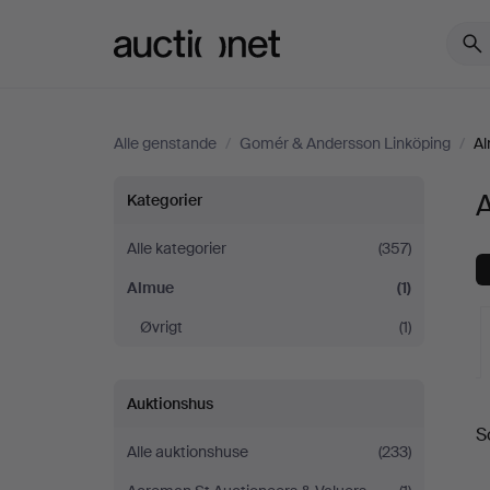
Auctionet.com
Alle genstande
/
Gomér & Andersson Linköping
/
A
Almue
Kategorier
hos
Alle kategorier
(357)
Almue
(1)
Gomér
Øvrigt
(1)
&
Andersson
Auktionshus
S
a
Linköping
Alle auktionshuse
(233)