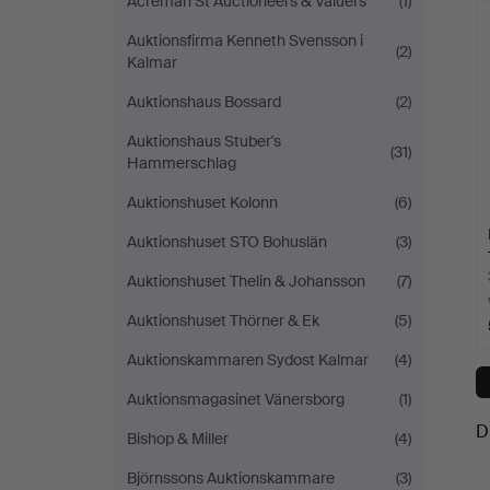
Acreman St Auctioneers & Valuers
(1)
Auktionsfirma Kenneth Svensson i
(2)
Kalmar
Auktionshaus Bossard
(2)
Auktionshaus Stuber's
(31)
Hammerschlag
Auktionshuset Kolonn
(6)
Auktionshuset STO Bohuslän
(3)
Auktionshuset Thelin & Johansson
(7)
Auktionshuset Thörner & Ek
(5)
Auktionskammaren Sydost Kalmar
(4)
Auktionsmagasinet Vänersborg
(1)
D
Bishop & Miller
(4)
Björnssons Auktionskammare
(3)