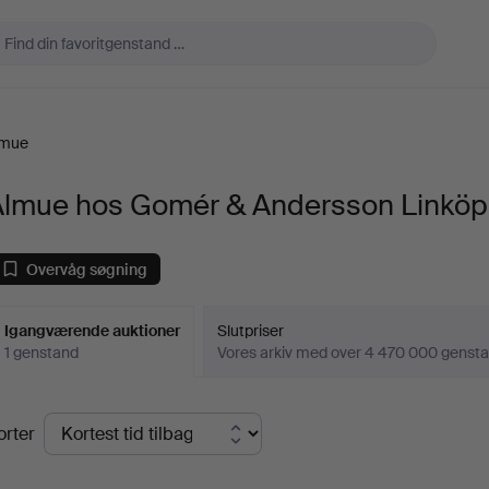
lmue
Almue hos Gomér & Andersson Linköp
Overvåg søgning
Igangværende auktioner
Slutpriser
1 genstand
Vores arkiv med over 4 470 000 genst
Igangværende
orter
uktioner