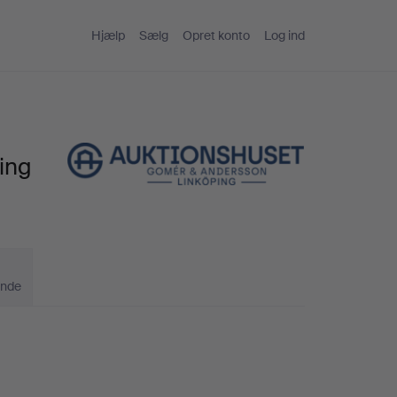
Hjælp
Sælg
Opret konto
Log ind
ing
ande