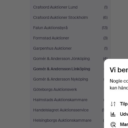
Crafoord Auktioner Lund
(1)
Crafoord Auktioner Stockholm
(6)
Falun Auktionsbyrå
(13)
Formstad Auktioner
(3)
Garpenhus Auktioner
(1)
Gomér & Andersson Jönköping
(4)
Vi be
Gomér & Andersson Linköping
(1)
Gomér & Andersson Nyköping
(3)
Nogle co
kan håndt
Göteborgs Auktionsverk
(1)
Halmstads Auktionskammare
(3)
Til
Handelslagret Auktionsservice
(12)
Udv
Helsingborgs Auktionskammare
(5)
Mar