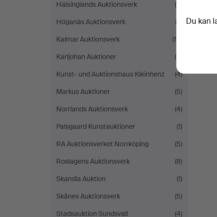
Hälsinglands Auktionsverk
(8)
Du kan l
Höganäs Auktionsverk
(3)
Kalmar Auktionsverk
(15)
Karljohan Auktioner
(5)
Kunst- und Auktionshaus Kleinhenz
(4)
Markus Auktioner
(5)
Norrlands Auktionsverk
(4)
Palsgaard Kunstauktioner
(1)
RA Auktionsverket Norrköping
(5)
Roslagens Auktionsverk
(8)
Skandia Auktion
(1)
Skånes Auktionsverk
(5)
Stadsauktion Sundsvall
(4)