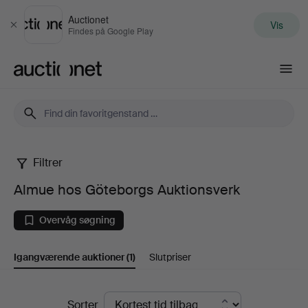
Auctionet
Vis
Luk
Findes på Google Play
Auctionet.com
Filtrer
Almue
Almue hos Göteborgs Auktionsverk
hos
Overvåg søgning
Göteborgs
Igangværende auktioner
(1)
Slutpriser
Auktionsverk
Igangværende
Sorter