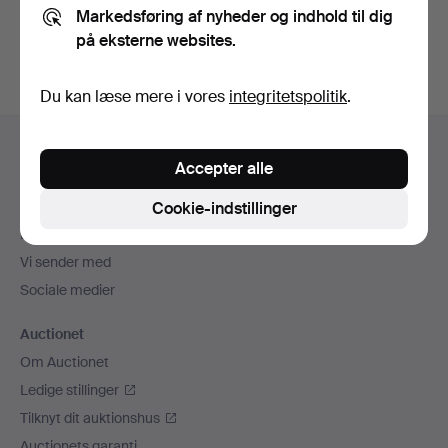
Markedsføring af nyheder og indhold til dig
auktioner
.
på eksterne websites.
Du kan læse mere i vores
integritetspolitik
.
Sidefodsnavigation
Hjælp og kontaktoplysninger
Accepter alle
Kontakt supporten
Alle auktionshuse
Cookie-indstillinger
Betalingsmuligheder
Vi sender med
Sociale medier
Auctionet
Om Auctionet
Ledige stillinger
Tilknyt dit auktionshus
Auctionets garanti