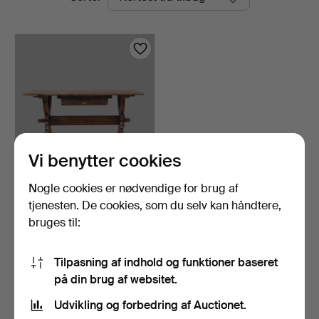
auktioner
Vi benytter cookies
Nogle cookies er nødvendige for brug af
BOCKBORD, 1700-tallet.
tjenesten. De cookies, som du selv kan håndtere,
1 dag
bruges til:
3 bud
69 USD
Tilpasning af indhold og funktioner baseret
på din brug af websitet.
Overvåg søgning
Udvikling og forbedring af Auctionet.
Du kan også søge i
vores arkiv med afsluttede