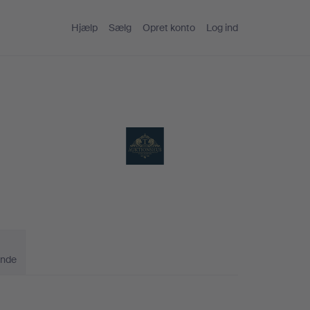
Hjælp
Sælg
Opret konto
Log ind
ande