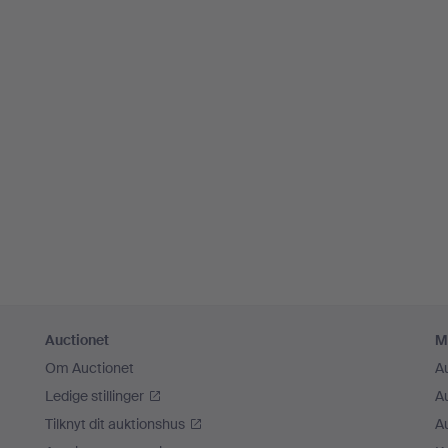
Auctionet
M
Om Auctionet
A
Ledige stillinger
A
Tilknyt dit auktionshus
A