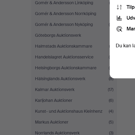
Gomér & Andersson Linköping
(2)
Til
Gomér & Andersson Norrköping
(1)
Udv
Gomér & Andersson Nyköping
(4)
Mar
Göteborgs Auktionsverk
(1)
Du kan l
Halmstads Auktionskammare
(3)
Handelslagret Auktionsservice
(4)
Helsingborgs Auktionskammare
(4)
Hälsinglands Auktionsverk
(8)
Kalmar Auktionsverk
(17)
Karljohan Auktioner
(6)
Kunst- und Auktionshaus Kleinhenz
(4)
Markus Auktioner
(5)
Norrlands Auktionsverk
(3)