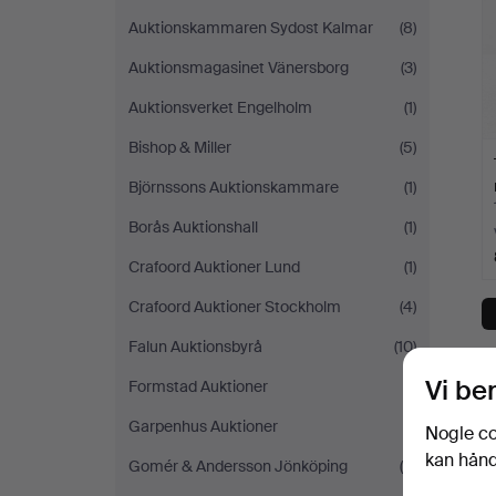
Auktionskammaren Sydost Kalmar
(8)
Auktionsmagasinet Vänersborg
(3)
Auktionsverket Engelholm
(1)
Bishop & Miller
(5)
Björnssons Auktionskammare
(1)
Borås Auktionshall
(1)
Crafoord Auktioner Lund
(1)
Crafoord Auktioner Stockholm
(4)
Falun Auktionsbyrå
(10)
D
Vi be
Formstad Auktioner
(1)
Garpenhus Auktioner
(1)
Nogle co
kan håndt
Gomér & Andersson Jönköping
(6)