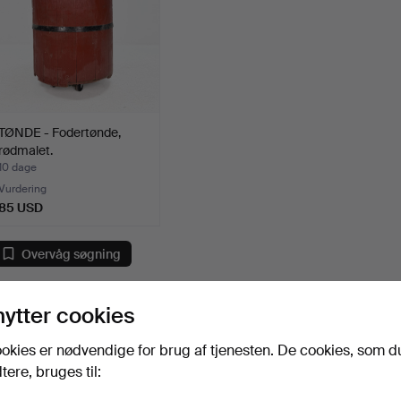
TØNDE - Fodertønde,
rødmalet.
10 dage
Vurdering
85 USD
Overvåg søgning
u kan også søge i
vores arkiv med afsluttede auktioner
.
nytter cookies
okies er nødvendige for brug af tjenesten. De cookies, som d
ere, bruges til: