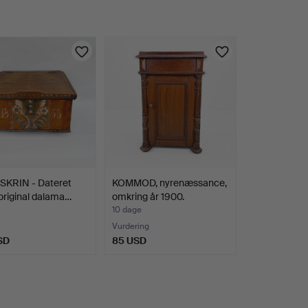
SKRIN - Dateret
KOMMOD, nyrenæssance,
original dalama…
omkring år 1900.
10 dage
Vurdering
SD
85 USD