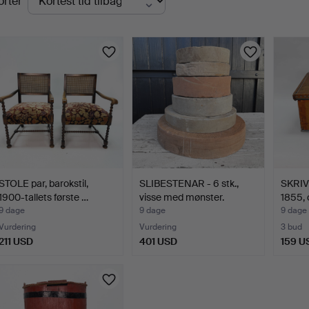
orter
uktioner
STOLE par, barokstil,
SLIBESTENAR - 6 stk.,
SKRIV
1900-tallets første …
visse med mønster.
1855, 
9 dage
9 dage
9 dage
Vurdering
Vurdering
3 bud
211 USD
401 USD
159 U