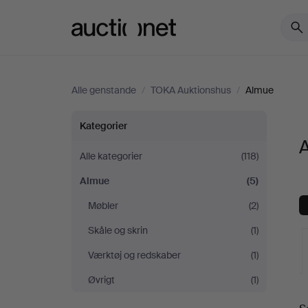
Auctionet.com
Alle genstande
/
TOKA Auktionshus
/
Almue
Almue
Kategorier
hos
Alle kategorier
(118)
Almue
(5)
TOKA
Møbler
(2)
Auktionshus
Skåle og skrin
(1)
Værktøj og redskaber
(1)
Øvrigt
(1)