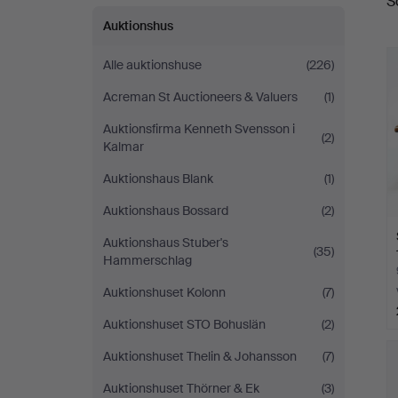
S
a
Auktionshus
Alle auktionshuse
(226)
Acreman St Auctioneers & Valuers
(1)
Auktionsfirma Kenneth Svensson i
(2)
Kalmar
Auktionshaus Blank
(1)
Auktionshaus Bossard
(2)
Auktionshaus Stuber's
(35)
Hammerschlag
Auktionshuset Kolonn
(7)
Auktionshuset STO Bohuslän
(2)
Auktionshuset Thelin & Johansson
(7)
Auktionshuset Thörner & Ek
(3)