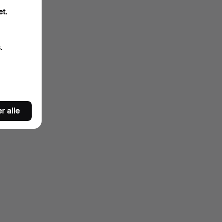
et.
.
r alle