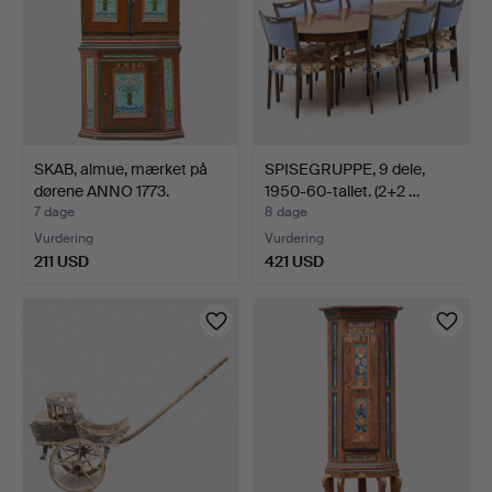
SKAB, almue, mærket på
SPISEGRUPPE, 9 dele,
dørene ANNO 1773.
1950-60-tallet. (2+2 …
7 dage
8 dage
Vurdering
Vurdering
211 USD
421 USD