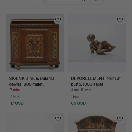
auktioner
SKÆNK, almue, Dalarna,
DEKORELEMENT i form af
delvist 1800-tallet.
putto, 1800-tallet.
17 min.
4 tim. 51 min.
13 bud
1 bud
117 USD
85 USD