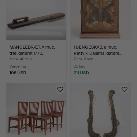
MANGLEBRÆT. Almue,
HÆNGESKAB, almue,
træ, dateret 1770.
Rättvik, Dalarna, datere…
6 tim. 40 min.
7 tim. 6 min.
Vurdering
25 bud
106 USD
211 USD