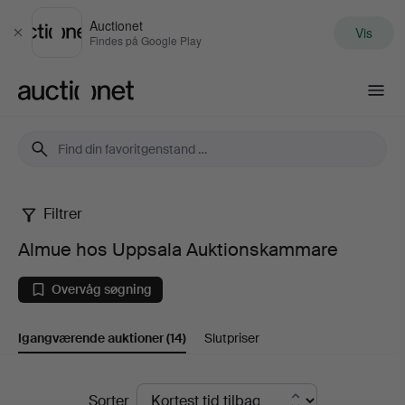
Auctionet
Vis
Luk
Findes på Google Play
Auctionet.com
Filtrer
Almue
Almue hos Uppsala Auktionskammare
hos
Overvåg søgning
Uppsala
Igangværende auktioner
(14)
Slutpriser
Auktionskammare
Igangværende
Sorter