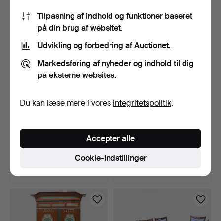
53 USD
1.103 USD
Tilpasning af indhold og funktioner baseret
på din brug af websitet.
Udvikling og forbedring af Auctionet.
Markedsføring af nyheder og indhold til dig
på eksterne websites.
Du kan læse mere i vores
integritetspolitik
.
TRÆHESTE. 2 stk.,
BOCKBORD, fyr, 1800-
Accepter alle
Uppland, første halvdel …
tallet.
3 dage
6 dage
Cookie-indstillinger
8 bud
16 bud
85 USD
116 USD