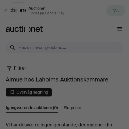
Auctionet
Vis
Luk
Findes på Google Play
Auctionet.com
Filtrer
Almue
Almue hos Laholms Auktionskammare
hos
Overvåg søgning
Laholms
Igangværende auktioner
(0)
Slutpriser
Auktionskammare
Igangværende
Vi har desværre ingen genstande, der matcher din