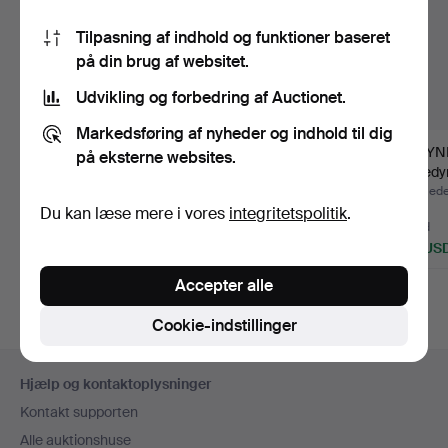
Tilpasning af indhold og funktioner baseret
på din brug af websitet.
Udvikling og forbedring af Auctionet.
Markedsføring af nyheder og indhold til dig
ALMUEKISTE, dateret
DALAHÄSTE. 2 stk. G A
ÅKDYNE 
på eksterne websites.
1791.
Olsson og Nils Olsso…
aagedyn
180…
Opnåede hammerslag 29
Opnåede hammerslag 21
Opnåede
jul 2026
jul 2026
2026
Du kan læse mere i vores
integritetspolitik
.
1 bud
Vurdering
9 bud
32 USD
64 USD
137 US
Accepter alle
Cookie-indstillinger
Sidefodsnavigation
Hjælp og kontaktoplysninger
Kontakt supporten
Alle auktionshuse