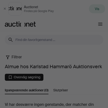
Auctionet
Vis
Luk
Findes på Google Play
Auctionet.com
Filtrer
Almue
Almue hos Karlstad Hammarö Auktionsverk
hos
Overvåg søgning
Karlstad
Igangværende auktioner
(0)
Slutpriser
Hammarö
Auktionsverk
Igangværende
Vi har desværre ingen genstande, der matcher din