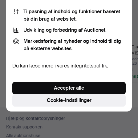
Tilpasning af indhold og funktioner baseret
på din brug af websitet.
Udvikling og forbedring af Auctionet.
Markedsføring af nyheder og indhold til dig
STOP Norge, 1800-
ROCKHOVED rigt
TRÅG a
på eksterne websites.
tallet.
udskåret, 1800-tallet.
1800/19
Opnåede hammerslag 24
Opnåede hammerslag 22
Opnåede
jul 2026
jul 2026
jul 2026
Du kan læse mere i vores
integritetspolitik
.
8 bud
1 bud
5 bud
117 USD
22 USD
43 US
Accepter alle
Cookie-indstillinger
Sidefodsnavigation
Hjælp og kontaktoplysninger
Kontakt supporten
Alle auktionshuse