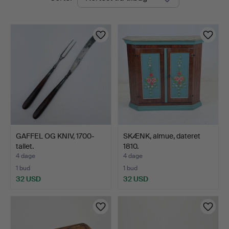
auktioner
Ek
GAFFEL OG KNIV, 1700-
SKÆNK, almue, dateret
tallet.
1810.
4 dage
4 dage
1 bud
1 bud
32 USD
32 USD