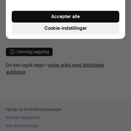
KISTE, almue, 1700/1800-
Accepter alle
tallet.
8 dage
Cookie-indstillinger
Vurdering
53 USD
Overvåg søgning
Du kan også søge i
vores arkiv med afsluttede
auktioner
.
Sidefodsnavigation
Hjælp og kontaktoplysninger
Kontakt supporten
Alle auktionshuse