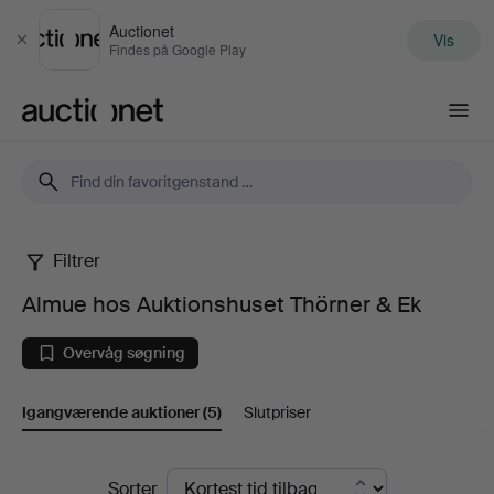
Auctionet
Vis
Luk
Findes på Google Play
Auctionet.com
Filtrer
Almue
Almue hos Auktionshuset Thörner & Ek
hos
Overvåg søgning
Auktionshuset
Igangværende auktioner
(5)
Slutpriser
Thörner
&
Igangværende
Sorter