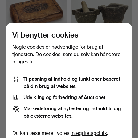
Vi benytter cookies
Nogle cookies er nødvendige for brug af
TOBAKSSKRIN, træ, 1800-
STENMORTLER, 2 stk., en
tallet.
med støder, 1800-t…
tjenesten. De cookies, som du selv kan håndtere,
7 dage
7 dage
bruges til:
Vurdering
Vurdering
85 USD
53 USD
Tilpasning af indhold og funktioner baseret
på din brug af websitet.
Udvikling og forbedring af Auctionet.
Markedsføring af nyheder og indhold til dig
på eksterne websites.
Du kan læse mere i vores
integritetspolitik
.