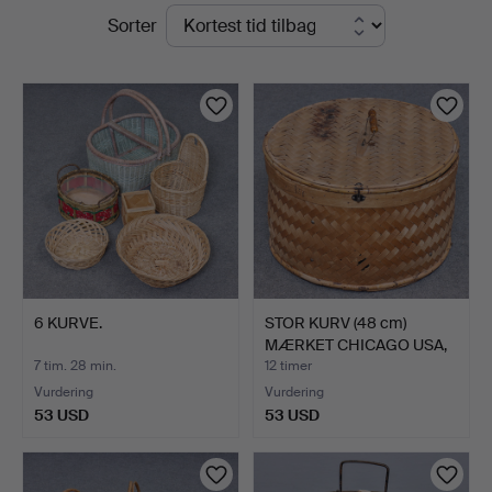
Igangværende
Sorter
auktioner
6 KURVE.
STOR KURV (48 cm)
MÆRKET CHICAGO USA,
MÖNS…
7 tim. 28 min.
12 timer
Vurdering
Vurdering
53 USD
53 USD