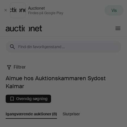
Auctionet
Vis
Luk
Findes på Google Play
Auctionet.com
Filtrer
Almue
Almue hos Auktionskammaren Sydost
hos
Kalmar
Auktionskammaren
Overvåg søgning
Sydost
Igangværende auktioner
(8)
Slutpriser
Kalmar