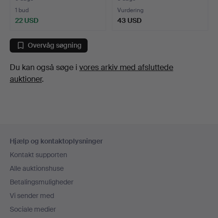
1 bud
Vurdering
22 USD
43 USD
Overvåg søgning
Du kan også søge i
vores arkiv med afsluttede
auktioner
.
Sidefodsnavigation
Hjælp og kontaktoplysninger
Kontakt supporten
Alle auktionshuse
Betalingsmuligheder
Vi sender med
Sociale medier