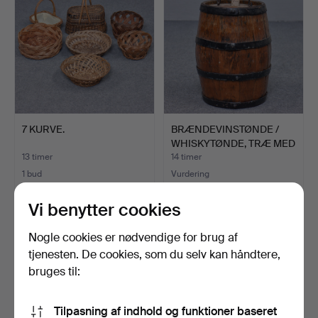
7 KURVE.
BRÆNDEVINSTØNDE /
WHISKYTØNDE, TRÆ MED
SME…
13 timer
14 timer
1 bud
Vurdering
22 USD
43 USD
Vi benytter cookies
Nogle cookies er nødvendige for brug af
tjenesten. De cookies, som du selv kan håndtere,
bruges til:
Tilpasning af indhold og funktioner baseret