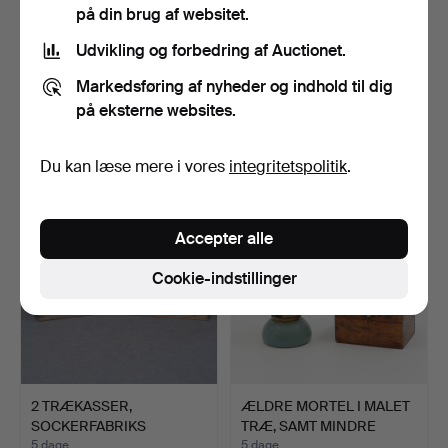
på din brug af websitet.
Udvikling og forbedring af Auctionet.
6 KURVE, SVAMPEKURV /
STOR ÆLDRE LØVKURV.
Markedsføring af nyheder og indhold til dig
LØVKURV / VASKEKURV …
på eksterne websites.
5 dage
5 dage
7 bud
1 bud
53 USD
22 USD
Du kan læse mere i vores
integritetspolitik
.
Accepter alle
Cookie-indstillinger
2 TRÆKASSER,
ÆLDRE MORTEL I MALET
SOCKERFABRIKS
TRÆ, SAMT MINDRE
AKTIEBOLAGET SA…
ALRO…
5 dage
5 dage