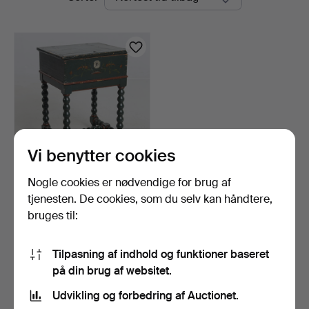
auktioner
Vi benytter cookies
Nogle cookies er nødvendige for brug af
SKRIN på ben, almue,
1800-tallet.
tjenesten. De cookies, som du selv kan håndtere,
6 dage
bruges til:
Vurdering
53 USD
Tilpasning af indhold og funktioner baseret
på din brug af websitet.
Overvåg søgning
Udvikling og forbedring af Auctionet.
Du kan også søge i
vores arkiv med afsluttede