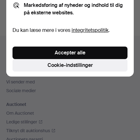
Markedsføring af nyheder og indhold til dig
auktioner
.
på eksterne websites.
Du kan læse mere i vores
integritetspolitik
.
Sidefodsnavigation
Hjælp og kontaktoplysninger
Accepter alle
Kontakt supporten
Alle auktionshuse
Cookie-indstillinger
Betalingsmuligheder
Vi sender med
Sociale medier
Auctionet
Om Auctionet
Ledige stillinger
Tilknyt dit auktionshus
Auctionets garanti