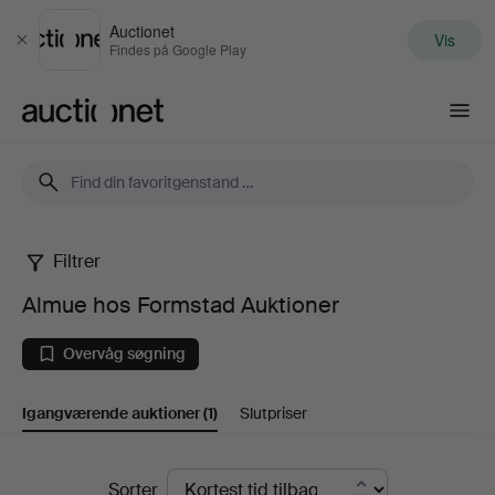
Auctionet
Vis
Luk
Findes på Google Play
Auctionet.com
Filtrer
Almue
Almue hos Formstad Auktioner
hos
Overvåg søgning
Formstad
Igangværende auktioner
(1)
Slutpriser
Auktioner
Igangværende
Sorter