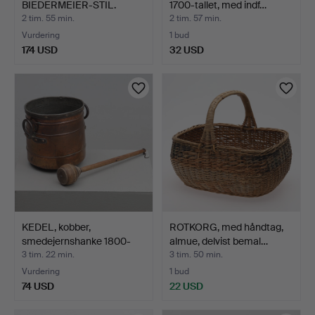
BIEDERMEIER-STIL.
1700-tallet, med indf…
2 tim. 55 min.
2 tim. 57 min.
Vurdering
1 bud
174 USD
32 USD
KEDEL, kobber,
ROTKORG, med håndtag,
smedejernshanke 1800-
almue, delvist bemal…
tallet…
3 tim. 22 min.
3 tim. 50 min.
Vurdering
1 bud
74 USD
22 USD