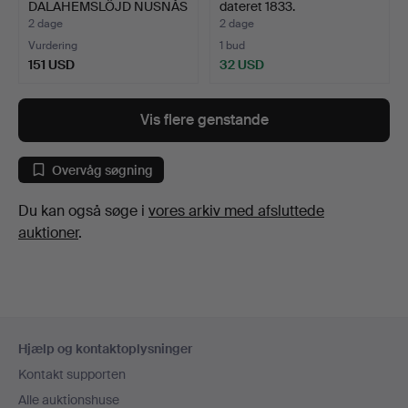
DALAHEMSLÖJD NUSNÅS
dateret 1833.
SVER…
2 dage
2 dage
Vurdering
1 bud
151 USD
32 USD
Vis flere genstande
Overvåg søgning
Du kan også søge i
vores arkiv med afsluttede
auktioner
.
Sidefodsnavigation
Hjælp og kontaktoplysninger
Kontakt supporten
Alle auktionshuse