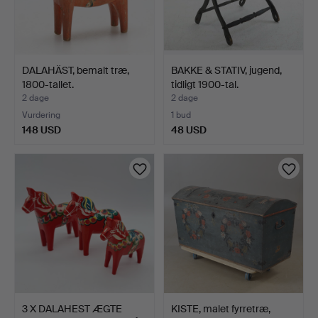
DALAHÄST, bemalt træ,
BAKKE & STATIV, jugend,
1800-tallet.
tidligt 1900-tal.
2 dage
2 dage
Vurdering
1 bud
148 USD
48 USD
3 X DALAHEST ÆGTE
KISTE, malet fyrretræ,