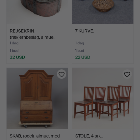
REJSEKRIN,
7 KURVE.
træ/jernbeslag, almue,
1900-tal…
1 dag
1 dag
1 bud
1 bud
32 USD
22 USD
SKAB, todelt, almue, med
STOLE, 4 stk.,