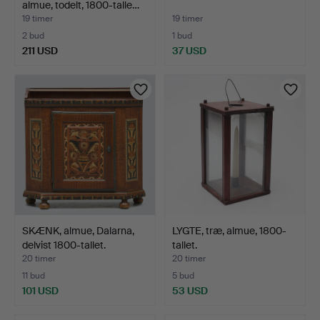
almue, todelt, 1800-talle…
19 timer
19 timer
2 bud
1 bud
211 USD
37 USD
Udvalgt
genstand
SKÆNK, almue, Dalarna,
LYGTE, træ, almue, 1800-
delvist 1800-tallet.
tallet.
20 timer
20 timer
11 bud
5 bud
101 USD
53 USD