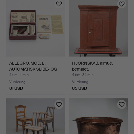
ALLEGRO, MOD. L.,
HJØRNSKAB, almue,
AUTOMATISK SLIBE- OG
bemalet.
STR…
4 tim. 4 min.
4 tim. 34 min.
Vurdering
Vurdering
81 USD
85 USD