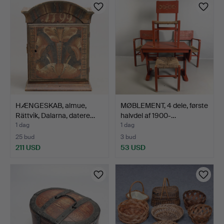
HÆNGESKAB, almue,
MØBLEMENT, 4 dele, første
Rättvik, Dalarna, datere…
halvdel af 1900-…
1 dag
1 dag
25 bud
3 bud
211 USD
53 USD