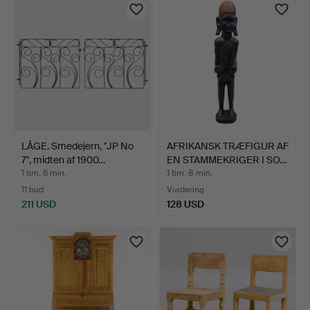
LÅGE. Smedejern, "JP No
AFRIKANSK TRÆFIGUR AF
7", midten af 1900…
EN STAMMEKRIGER I SO…
1 tim. 6 min.
1 tim. 8 min.
11 bud
Vurdering
211 USD
128 USD