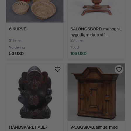
6 KURVE.
SALONGSBORD, mahogni,
nygotik, midten af 1…
21 timer
23 timer
Vurdering
1 bud
53 USD
106 USD
HÅNDSKÅRET ABE-
VÆGGSKAB, almue, med