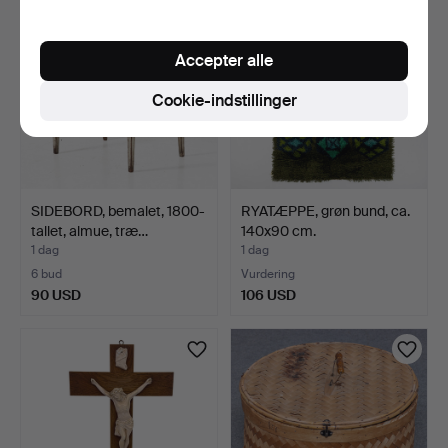
Accepter alle
Cookie-indstillinger
SIDEBORD, bemalet, 1800-
RYATÆPPE, grøn bund, ca.
tallet, almue, træ…
140x90 cm.
1 dag
1 dag
6 bud
Vurdering
90 USD
106 USD