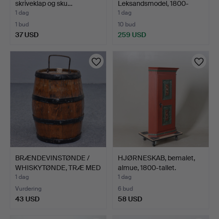
skriveklap og sku…
Leksandsmodel, 1800-
tallet.
1 dag
1 dag
1 bud
10 bud
37 USD
259 USD
BRÆNDEVINSTØNDE /
HJØRNESKAB, bemalet,
WHISKYTØNDE, TRÆ MED
almue, 1800-tallet.
SME…
1 dag
1 dag
Vurdering
6 bud
43 USD
58 USD