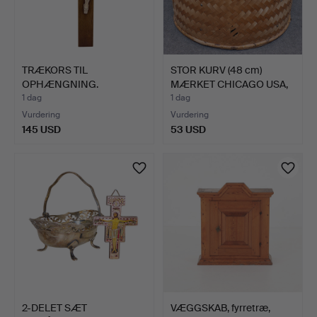
TRÆKORS TIL
STOR KURV (48 cm)
OPHÆNGNING.
MÆRKET CHICAGO USA,
MÖNS…
1 dag
1 dag
Vurdering
Vurdering
145 USD
53 USD
2-DELET SÆT
VÆGGSKAB, fyrretræ,