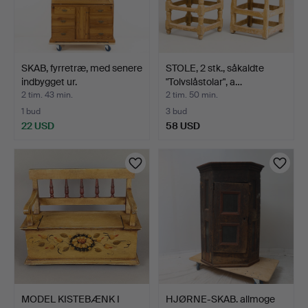
SKAB, fyrretræ, med senere
STOLE, 2 stk., såkaldte
indbygget ur.
"Tolvslåstolar", a…
2 tim. 43 min.
2 tim. 50 min.
1 bud
3 bud
22 USD
58 USD
MODEL KISTEBÆNK I
HJØRNE-SKAB. allmoge