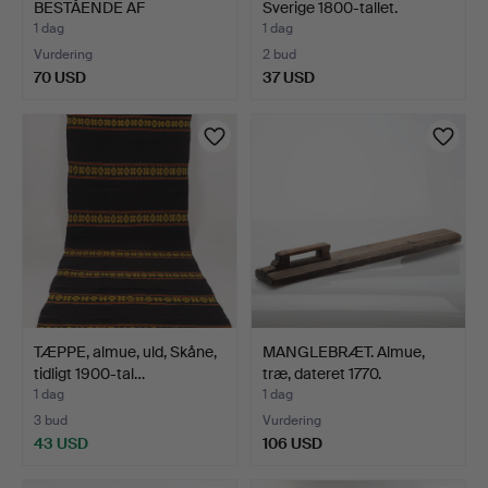
BESTÅENDE AF
Sverige 1800-tallet.
GENNEMBRUDT HANKE…
1 dag
1 dag
Vurdering
2 bud
70 USD
37 USD
TÆPPE, almue, uld, Skåne,
MANGLEBRÆT. Almue,
tidligt 1900-tal…
træ, dateret 1770.
1 dag
1 dag
3 bud
Vurdering
43 USD
106 USD