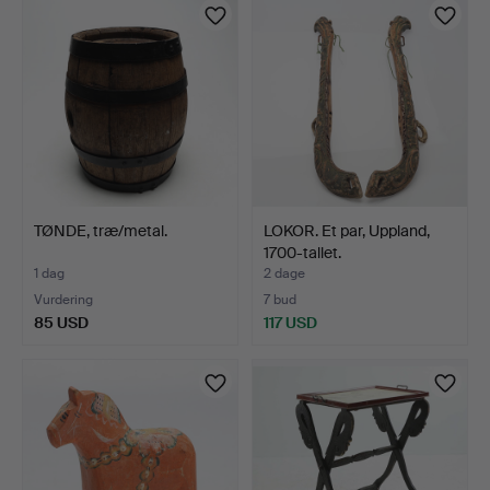
TØNDE, træ/metal.
LOKOR. Et par, Uppland,
1700-tallet.
1 dag
2 dage
Vurdering
7 bud
85 USD
117 USD