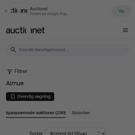
Auctionet
Vis
Luk
Findes på Google Play
Auctionet.com
Filtrer
Almue
Almue
Overvåg søgning
Igangværende auktioner
(230)
Slutpriser
Igangværende
Sorter