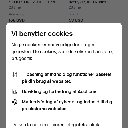
SKULPTUR I ÆDELT TRÆ.
skehylde, 1800-tallet.
23 timer
23 timer
Vurdering
5 bud
168 USD
53 USD
Vi benytter cookies
Nogle cookies er nødvendige for brug af
tjenesten. De cookies, som du selv kan håndtere,
bruges til:
Tilpasning af indhold og funktioner baseret
på din brug af websitet.
Udvikling og forbedring af Auctionet.
DEKORELEMENT i form af
GRYDE, kobber på
putto, 1800-tallet.
jernstativ.
Markedsføring af nyheder og indhold til dig
1 dag
1 dag
på eksterne websites.
1 bud
1 bud
85 USD
37 USD
Du kan læse mere i vores
integritetspolitik
.