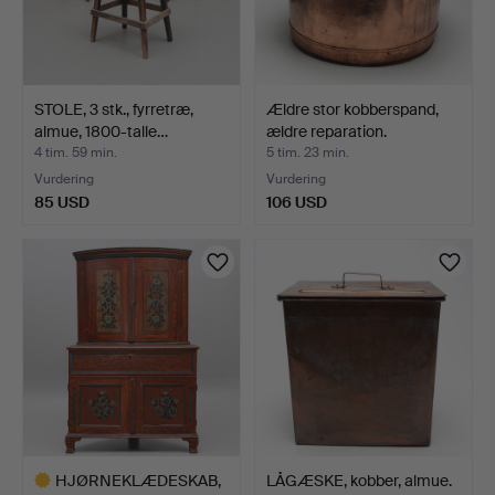
STOLE, 3 stk., fyrretræ,
Ældre stor kobberspand,
almue, 1800-talle…
ældre reparation.
4 tim. 59 min.
5 tim. 23 min.
Vurdering
Vurdering
85 USD
106 USD
HJØRNEKLÆDESKAB,
LÅGÆSKE, kobber, almue.