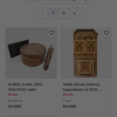
auktioner
1
5
ALMUE, 3 dele, 1800-
SKAB. Almue, Dalarna,
1800/1900-tallet.
begyndelsen af 1800-…
15 min.
23 min.
Vurdering
7 bud
53 USD
64 USD