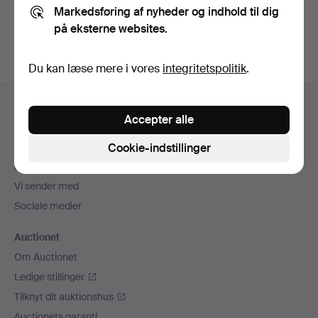
Markedsføring af nyheder og indhold til dig
auktioner
.
på eksterne websites.
Du kan læse mere i vores
integritetspolitik
.
Sidefodsnavigation
Hjælp og kontaktoplysninger
Accepter alle
Kontakt supporten
Alle auktionshuse
Cookie-indstillinger
Betalingsmuligheder
Vi sender med
Sociale medier
Auctionet
Om Auctionet
Ledige stillinger
Tilknyt dit auktionshus
Auctionets garanti