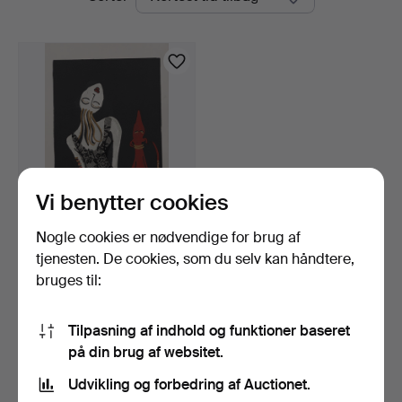
auktioner
Vi benytter cookies
Nogle cookies er nødvendige for brug af
ANETTE FAHLBERG (FÖDD
1960). Kvinde med hu…
tjenesten. De cookies, som du selv kan håndtere,
4 dage
bruges til:
1 bud
32 USD
Tilpasning af indhold og funktioner baseret
på din brug af websitet.
Overvåg søgning
Udvikling og forbedring af Auctionet.
Du kan også søge i
vores arkiv med afsluttede