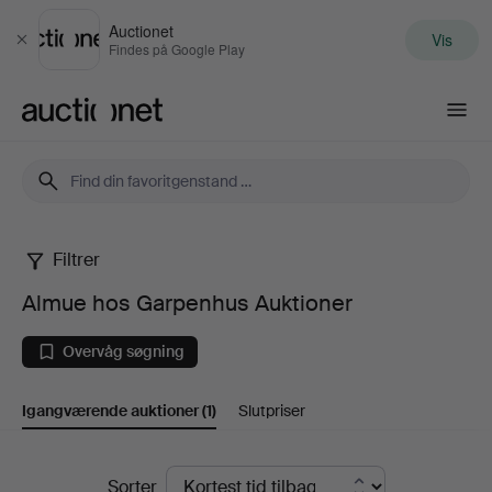
Auctionet
Vis
Luk
Findes på Google Play
Auctionet.com
Filtrer
Almue
Almue hos Garpenhus Auktioner
hos
Overvåg søgning
Garpenhus
Igangværende auktioner
(1)
Slutpriser
Auktioner
Igangværende
Sorter