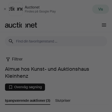
Auctionet
Vis
Luk
Findes på Google Play
Auctionet.com
Filtrer
Almue
Almue hos Kunst- und Auktionshaus
hos
Kleinhenz
Kunst-
Overvåg søgning
und
Igangværende auktioner
(3)
Slutpriser
Auktionshaus