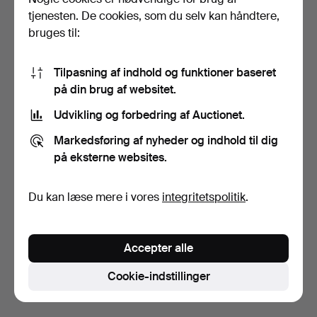
tjenesten. De cookies, som du selv kan håndtere,
bruges til:
Tilpasning af indhold og funktioner baseret
på din brug af websitet.
Udvikling og forbedring af Auctionet.
ALFI, FLASKEKØLER MED
Markedsføring af nyheder og indhold til dig
KØLEELEMENTER,
på eksterne websites.
MESSI…
8 dage
Vurdering
139 USD
Du kan læse mere i vores
integritetspolitik
.
Overvåg søgning
Accepter alle
Du kan også søge i
vores arkiv med afsluttede
auktioner
.
Cookie-indstillinger