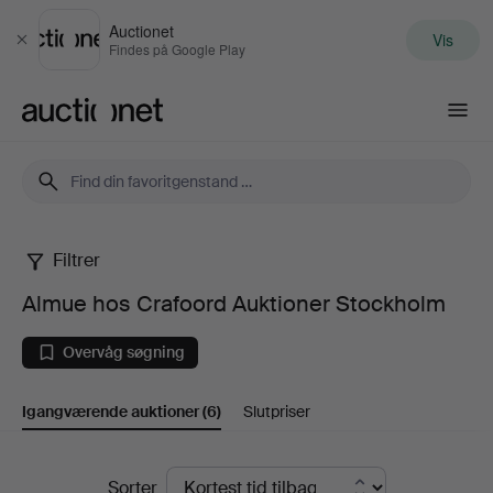
Auctionet
Vis
Luk
Findes på Google Play
Auctionet.com
Filtrer
Almue
Almue hos Crafoord Auktioner Stockholm
hos
Overvåg søgning
Crafoord
Igangværende auktioner
(6)
Slutpriser
Auktioner
Stockholm
Igangværende
Sorter