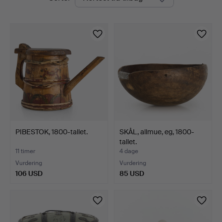
auktioner
PIBESTOK, 1800-tallet.
SKÅL, allmue, eg, 1800-
tallet.
11 timer
4 dage
Vurdering
Vurdering
106 USD
85 USD