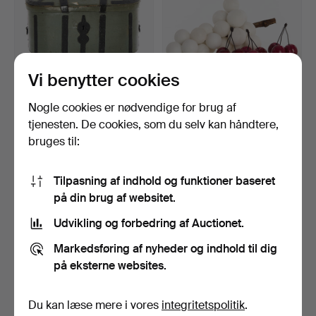
Vi benytter cookies
Nogle cookies er nødvendige for brug af
REJSEKRIN, almue,
DEKORATIONSFRUGTER,
dateret 1837, beslag i j…
4 dele, alabast, druek…
tjenesten. De cookies, som du selv kan håndtere,
5 dage
19 dage
bruges til:
Vurdering
1 bud
106 USD
53 USD
Tilpasning af indhold og funktioner baseret
på din brug af websitet.
Udvikling og forbedring af Auctionet.
Markedsføring af nyheder og indhold til dig
på eksterne websites.
Du kan læse mere i vores
integritetspolitik
.