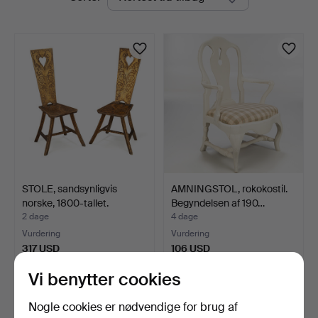
auktioner
STOLE, sandsynligvis
AMNINGSTOL, rokokostil.
norske, 1800-tallet.
Begyndelsen af 190…
2 dage
4 dage
Vurdering
Vurdering
317 USD
106 USD
Vi benytter cookies
Nogle cookies er nødvendige for brug af