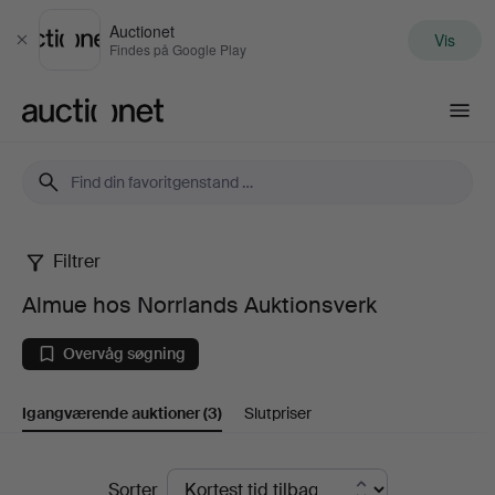
Auctionet
Vis
Luk
Findes på Google Play
Auctionet.com
Filtrer
Almue
Almue hos Norrlands Auktionsverk
hos
Overvåg søgning
Norrlands
Igangværende auktioner
(3)
Slutpriser
Auktionsverk
Igangværende
Sorter