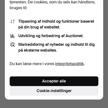
tjenesten. De cookies, som du selv kan håndtere,
bruges til:
Tilpasning af indhold og funktioner baseret
på din brug af websitet.
Udvikling og forbedring af Auctionet.
SLAGBORD, allmoge,
1800-tallet.
Markedsføring af nyheder og indhold til dig
8 dage
på eksterne websites.
Vurdering
106 USD
Du kan læse mere i vores
integritetspolitik
.
Overvåg søgning
Du kan også søge i
vores arkiv med afsluttede
Accepter alle
auktioner
.
Cookie-indstillinger