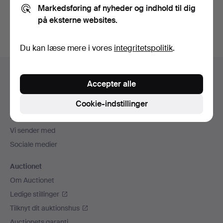
Markedsføring af nyheder og indhold til dig
auktioner
.
på eksterne websites.
Du kan læse mere i vores
integritetspolitik
.
Sidefodsnavigation
Hjælp og kontaktoplysninger
Accepter alle
Kontakt supporten
Alle auktionshuse
Cookie-indstillinger
Betalingsmuligheder
Vi sender med
Sociale medier
Auctionet
Om Auctionet
Ledige stillinger
Tilknyt dit auktionshus
Auctionets garanti