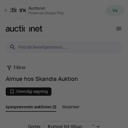
Auctionet
Vis
Luk
Findes på Google Play
Auctionet.com
Filtrer
Almue
Almue hos Skandia Auktion
hos
Overvåg søgning
Skandia
Igangværende auktioner
(1)
Slutpriser
Auktion
Igangværende
Sorter