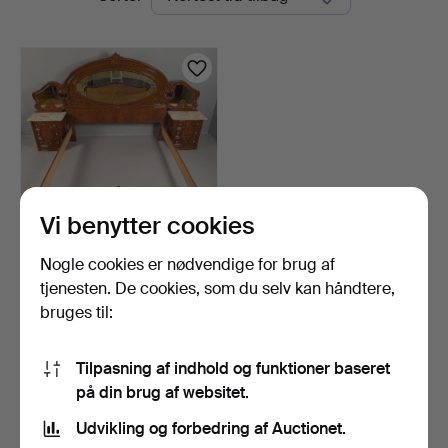
auktioner
Vi benytter cookies
Nogle cookies er nødvendige for brug af
SOVEVÆRELSESMØBEL,
slutningen af 1900-tall…
tjenesten. De cookies, som du selv kan håndtere,
10 timer
bruges til:
Vurdering
211 USD
Tilpasning af indhold og funktioner baseret
på din brug af websitet.
Overvåg søgning
Udvikling og forbedring af Auctionet.
Du kan også søge i
vores arkiv med afsluttede