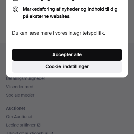
Du kan også søge i
vores arkiv med afsluttede
Markedsføring af nyheder og indhold til dig
auktioner
.
på eksterne websites.
Du kan læse mere i vores
integritetspolitik
.
Sidefodsnavigation
Hjælp og kontaktoplysninger
Accepter alle
Kontakt supporten
Cookie-indstillinger
Alle auktionshuse
Betalingsmuligheder
Vi sender med
Sociale medier
Auctionet
Om Auctionet
Ledige stillinger
Tilknyt dit auktionshus