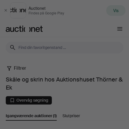
Auctionet
Vis
Luk
Findes på Google Play
Auctionet.com
Filtrer
Skåle
Skåle og skrin hos Auktionshuset Thörner &
og
Ek
skrin
Overvåg søgning
hos
Igangværende auktioner
(1)
Slutpriser
Auktionshuset