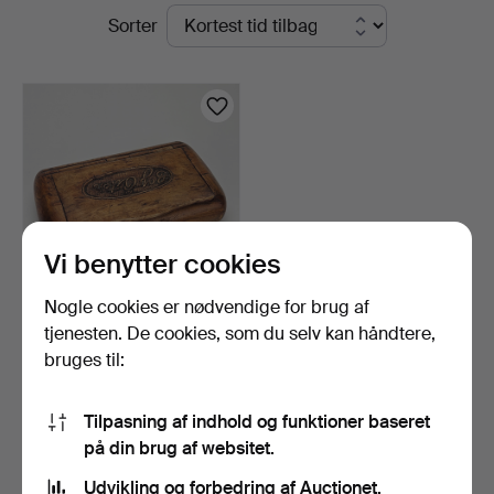
Igangværende
Sorter
Thörner
auktioner
&
Ek
Vi benytter cookies
Nogle cookies er nødvendige for brug af
TOBAKSSKRIN, træ, 1800-
tjenesten. De cookies, som du selv kan håndtere,
tallet.
bruges til:
5 dage
Vurdering
85 USD
Tilpasning af indhold og funktioner baseret
på din brug af websitet.
Overvåg søgning
Udvikling og forbedring af Auctionet.