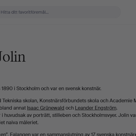
Jolin
s 1890 i Stockholm och var en svensk konstnär.
d Tekniska skolan, Konstnärsförbundets skola och Academie 
bland annat
Isaac Grünewald
och
Leander Engström
.
i huvudsak av porträtt, stilleben och Stockholmsvyer. Jolin va
et naiva måleriet.
gen”. Falangen var en sammanslutning av 17 svenska konstnä