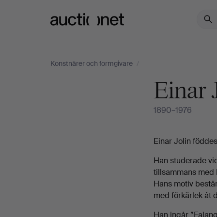
Auctionet.com
Konstnärer och formgivare
/
Einar 
1890–1976
Biografi
Einar Jolin födde
Han studerade vi
tillsammans med 
Hans motiv består 
med förkärlek åt d
Han ingår ”Falan