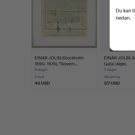
Du kan l
nedan.
EINAR JOLIN (Stockholm
EINAR JOLIN. M
1890- 1976), ”Novem…
Gata i Alger.
9 dagar
3 dagar
2 bud
Värdering
43 USD
127 USD