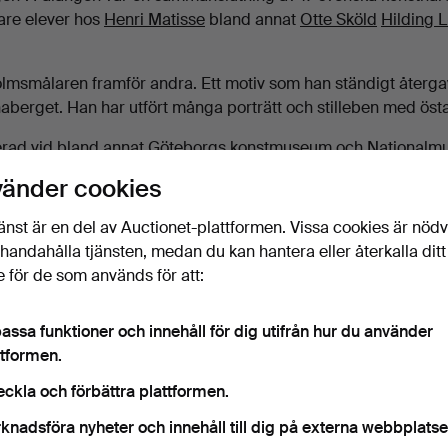
gare elever hos
Henri Matisse
bland annat
Otte Sköld
Hilding L
olmsmålaren framför andra. Ett motiv som han ständigt återgav
naberget. Han har utfört många porträtt och stilleben med östa
erad vid bland annat Göteborgs konstmuseum och Nationalm
vänder cookies
 föremål av Einar Jolin hemma?
änst är en del av Auctionet-plattformen. Vissa cookies är nöd
 för att få en aktuell värdering helt gratis.
illhandahålla tjänsten, medan du kan hantera eller återkalla ditt
 för de som används för att:
assa funktioner och innehåll för dig utifrån hur du använder
ttformen.
Aktuella auktioner
eckla och förbättra plattformen.
knadsföra nyheter och innehåll till dig på externa webbplatse