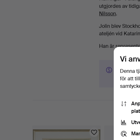
utgjordes av tidi
Nilsson
.
Jolin blev Stockh
ateljén vid Katari
Han är represent
Vi an
Har du ett
Denna tj
Kontakta oss
för att t
samtycke
Anp
pla
Utv
Mar