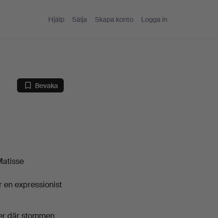
Hjälp
Sälja
Skapa konto
Logga in
Bevaka
Matisse
r en expressionist
rer där stommen