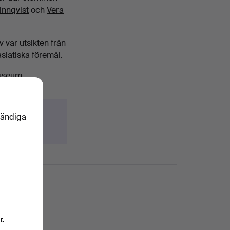
innqvist
och
Vera
 var utsikten från
siatiska föremål.
useum.
vändiga
r.