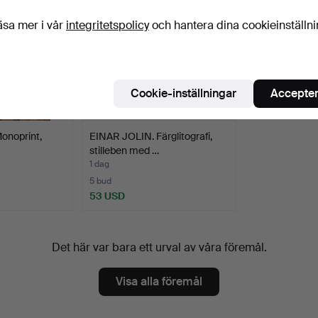
äsa mer i vår
integritetspolicy
och hantera dina cookieinställn
Cookie-inställningar
Accepter
onoprint,
EINAR JOLIN. Färglitografi,
stilleben med …
1 dag
5 bud
53 USD
Det här var bara ett urval av våra föremål.
Visa alla föremål