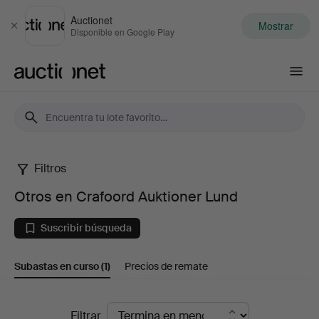
Auctionet
Mostrar
Cerrar
Disponible en Google Play
Auctionet.com
Filtros
Otros
Otros en Crafoord Auktioner Lund
en
Suscribir búsqueda
Crafoord
Subastas en curso
(1)
Precios de remate
Auktioner
Lund
Subastas
Filtrar