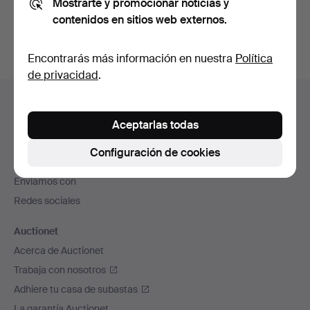
Mostrarte y promocionar noticias y
subastas concluidas
.
contenidos en sitios web externos.
Encontrarás más información en nuestra
Política
de privacidad
.
Navegación
Ayuda y contacto
en
Contacta con el servicio de atención al cliente
Aceptarlas todas
el
Todas las casas de subastas
pie
Configuración de cookies
Modos de pago
de
Enviamos con
página
Redes sociales
Auctionet
Acerca de Auctionet
Trabaja con nosotros
Adhiere tu casa de subastas
La garantía Auctionet