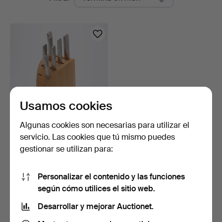
en
curso
Usamos cookies
Algunas cookies son necesarias para utilizar el
BLOQUE DE CUCHILLOS
servicio. Las cookies que tú mismo puedes
CON SIETE CUCHILLOS,
gestionar se utilizan para:
"…
4 días
3 pujas
211 USD
Personalizar el contenido y las funciones
según cómo utilices el sitio web.
Suscribir búsqueda
Desarrollar y mejorar Auctionet.
También puedes buscar en
nuestro archivo de