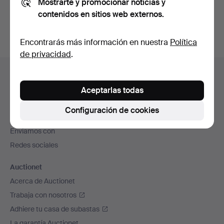
Mostrarte y promocionar noticias y
subastas concluidas
.
contenidos en sitios web externos.
Encontrarás más información en nuestra
Política
de privacidad
.
Navegación
Ayuda y contacto
en
Contacta con el servicio de atención al cliente
Aceptarlas todas
el
Todas las casas de subastas
pie
Configuración de cookies
Modos de pago
de
Enviamos con
página
Redes sociales
Auctionet
Acerca de Auctionet
Trabaja con nosotros
Adhiere tu casa de subastas
La garantía Auctionet