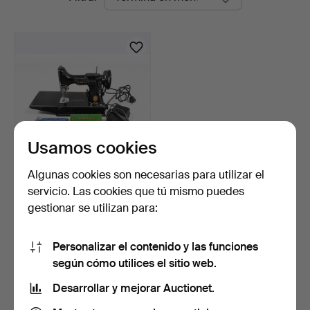
en
curso
Usamos cookies
Algunas cookies son necesarias para utilizar el
MÁQUINA DE COSER,
servicio. Las cookies que tú mismo puedes
Singer Featherweight 221…
gestionar se utilizan para:
1 día
Estimación
317 USD
Personalizar el contenido y las funciones
según cómo utilices el sitio web.
Suscribir búsqueda
Desarrollar y mejorar Auctionet.
También puedes buscar en
nuestro archivo de