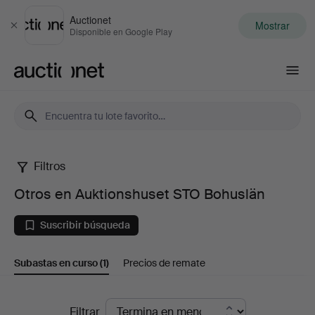
Auctionet
Mostrar
Cerrar
Disponible en Google Play
Auctionet.com
Filtros
Otros
Otros en Auktionshuset STO Bohuslän
en
Suscribir búsqueda
Auktionshuset
Subastas en curso
(1)
Precios de remate
STO
Bohuslän
Subastas
Filtrar