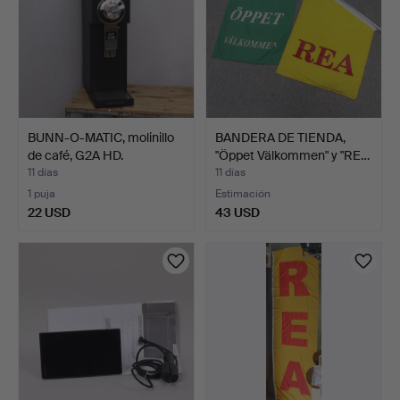
BUNN-O-MATIC, molinillo
BANDERA DE TIENDA,
de café, G2A HD.
"Öppet Välkommen" y "RE…
11 días
11 días
1 puja
Estimación
22 USD
43 USD