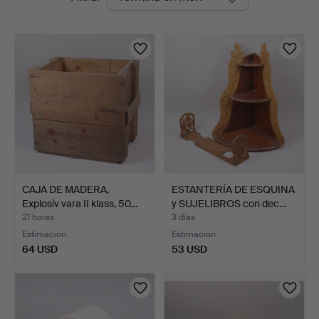
en
curso
CAJA DE MADERA,
ESTANTERÍA DE ESQUINA
Explosiv vara II klass, 50…
y SUJELIBROS con dec…
21 horas
3 días
Estimación
Estimación
64 USD
53 USD