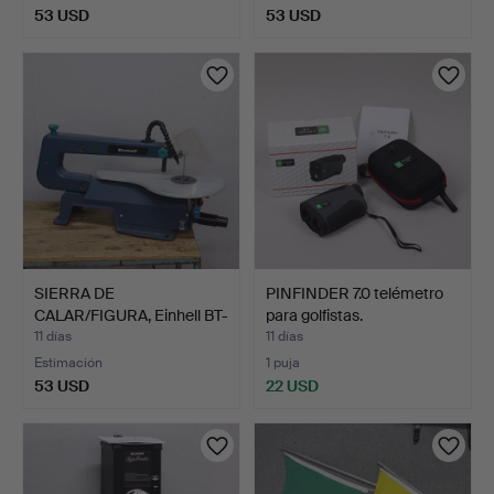
53 USD
53 USD
SIERRA DE
PINFINDER 7.0 telémetro
CALAR/FIGURA, Einhell BT-
para golfistas.
44 405 …
11 días
11 días
Estimación
1 puja
53 USD
22 USD