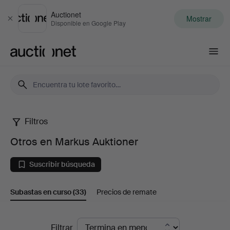
Auctionet
Mostrar
Cerrar
Disponible en Google Play
Auctionet.com
Filtros
Otros
Otros en Markus Auktioner
en
Suscribir búsqueda
Markus
Subastas en curso
(33)
Precios de remate
Auktioner
Subastas
Filtrar