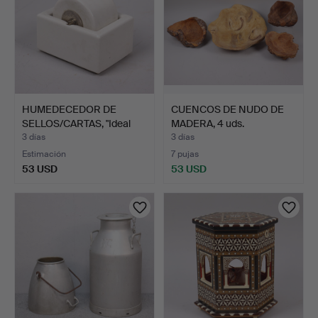
HUMEDECEDOR DE
CUENCOS DE NUDO DE
SELLOS/CARTAS, "Ideal
MADERA, 4 uds.
Moist…
3 días
3 días
Estimación
7 pujas
53 USD
53 USD