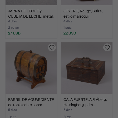
JARRA DE LECHE y
JOYERO, Reuge, Suiza,
CUBETA DE LECHE, metal,
estilo marroquí.
2…
4 días
4 días
2 pujas
1 puja
27 USD
22 USD
BARRIL DE AGUARDIENTE
CAJA FUERTE, A.F. Åberg,
de roble sobre sopor…
Helsingborg, prim…
5 días
5 días
1 puja
1 puja