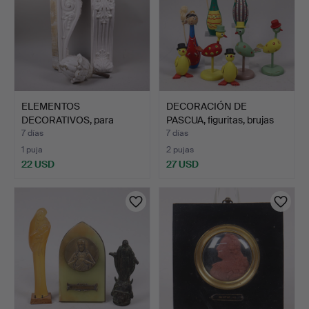
ELEMENTOS
DECORACIÓN DE
DECORATIVOS, para
PASCUA, figuritas, brujas
chimenea / est…
de…
7 días
7 días
1 puja
2 pujas
22 USD
27 USD