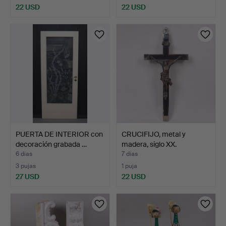
22 USD
22 USD
PUERTA DE INTERIOR con
CRUCIFIJO, metal y
decoración grabada …
madera, siglo XX.
6 días
7 días
3 pujas
1 puja
27 USD
22 USD