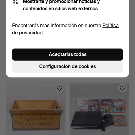
Mostrarte y promocionar noticias y
contenidos en sitios web externos.
Encontrarás más información en nuestra
Política
de privacidad
.
LATA, Mazzettis Cacao
BOTELLA, Absolut Vodka,
Pulver.
4,5 litros.
Aceptarlas todas
8 días
9 días
Estimación
Estimación
Configuración de cookies
43 USD
43 USD