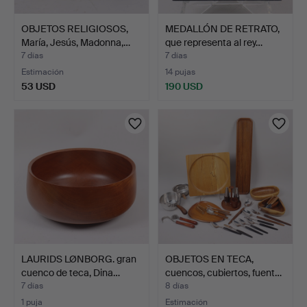
OBJETOS RELIGIOSOS,
MEDALLÓN DE RETRATO,
María, Jesús, Madonna,…
que representa al rey…
7 días
7 días
Estimación
14 pujas
53 USD
190 USD
LAURIDS LØNBORG. gran
OBJETOS EN TECA,
cuenco de teca, Dina…
cuencos, cubiertos, fuent…
7 días
8 días
1 puja
Estimación