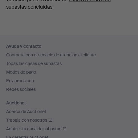
subastas concluidas
.
Navegación
Ayuda y contacto
en
Contacta con el servicio de atención al cliente
el
Todas las casas de subastas
pie
Modos de pago
de
Enviamos con
página
Redes sociales
Auctionet
Acerca de Auctionet
Trabaja con nosotros
Adhiere tu casa de subastas
La garantía Auctionet