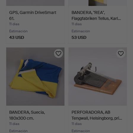
GPS, Garmin DriveSmart
BANDERA, "REA",
61.
Flaggfabriken Tellus, Karl…
11 días
11 días
Estimación
Estimación
43 USD
53 USD
BANDERA, Suecia,
PERFORADORA, AB
180x300 cm.
Tengwall, Helsingborg, pri…
11 días
11 días
Estimación
Estimación