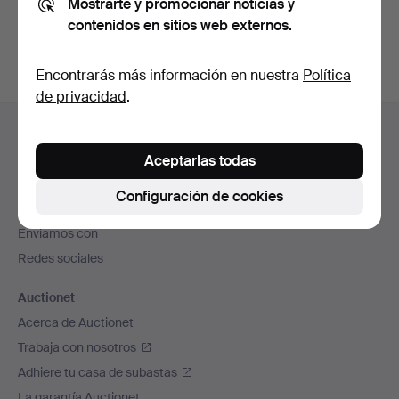
Mostrarte y promocionar noticias y
subastas concluidas
.
contenidos en sitios web externos.
Encontrarás más información en nuestra
Política
de privacidad
.
Navegación
Ayuda y contacto
en
Contacta con el servicio de atención al cliente
Aceptarlas todas
el
Todas las casas de subastas
pie
Configuración de cookies
Modos de pago
de
Enviamos con
página
Redes sociales
Auctionet
Acerca de Auctionet
Trabaja con nosotros
Adhiere tu casa de subastas
La garantía Auctionet