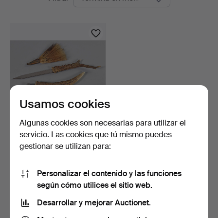
en
curso
Usamos cookies
Algunas cookies son necesarias para utilizar el
Cortapuros de caza,
servicio. Las cookies que tú mismo puedes
abrecartas y otros.
gestionar se utilizan para:
8 días
Estimación
47 USD
Personalizar el contenido y las funciones
según cómo utilices el sitio web.
Suscribir búsqueda
Desarrollar y mejorar Auctionet.
También puedes buscar en
nuestro archivo de