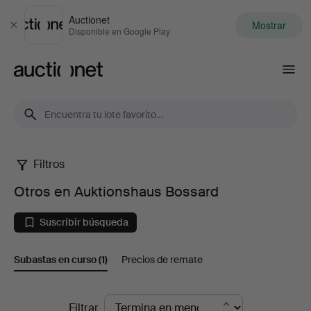
Auctionet
Mostrar
Cerrar
Disponible en Google Play
Auctionet.com
Filtros
Otros
Otros en Auktionshaus Bossard
en
Suscribir búsqueda
Auktionshaus
Subastas en curso
(1)
Precios de remate
Bossard
Subastas
Filtrar