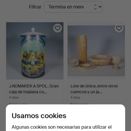
Subastas
Filtrar
en
curso
J.KOMAREK A SPOL. Gran
Lote de ónice, entre otros
caja de hojalata co…
cuencos y un ja…
4 días
4 días
Estimación
Estimación
174 USD
208 USD
Usamos cookies
Algunas cookies son necesarias para utilizar el