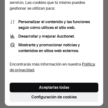
servicio. Las cookies que tú mismo puedes
gestionar se utilizan para:
Personalizar el contenido y las funciones
según cómo utilices el sitio web.
Desarrollar y mejorar Auctionet.
CHIMENEA, siglos
MARCOS, 3 uds., pintados y
Mostrarte y promocionar noticias y
XVIII/XIX, loza vidriada …
dorados, siglo …
contenidos en sitios web externos.
6 días
7 días
Estimación
Estimación
Encontrarás más información en nuestra
Política
528 USD
159 USD
de privacidad
.
Suscribir búsqueda
Aceptarlas todas
También puedes buscar en
nuestro archivo de
subastas concluidas
.
Configuración de cookies