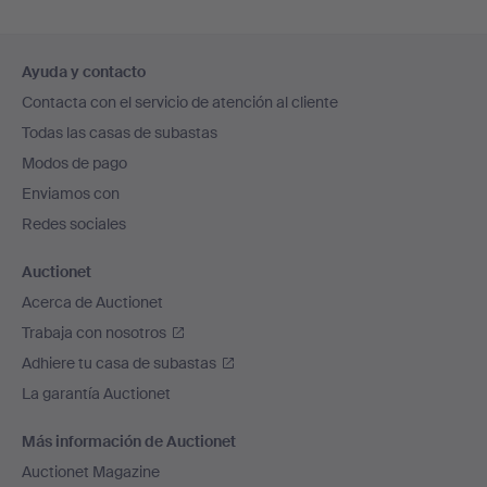
Navegación
Ayuda y contacto
en
Contacta con el servicio de atención al cliente
el
Todas las casas de subastas
pie
Modos de pago
de
Enviamos con
página
Redes sociales
Auctionet
Acerca de Auctionet
Trabaja con nosotros
Adhiere tu casa de subastas
La garantía Auctionet
Más información de Auctionet
Auctionet Magazine