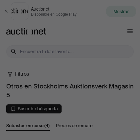
Auctionet
Mostrar
Cerrar
Disponible en Google Play
Auctionet.com
Filtros
Otros
Otros en Stockholms Auktionsverk Magasin
en
5
Stockholms
Suscribir búsqueda
Auktionsverk
Subastas en curso
(4)
Precios de remate
Magasin