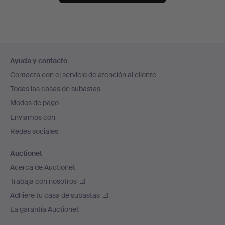
Navegación
Ayuda y contacto
en
Contacta con el servicio de atención al cliente
el
Todas las casas de subastas
pie
Modos de pago
de
Enviamos con
página
Redes sociales
Auctionet
Acerca de Auctionet
Trabaja con nosotros
Adhiere tu casa de subastas
La garantía Auctionet