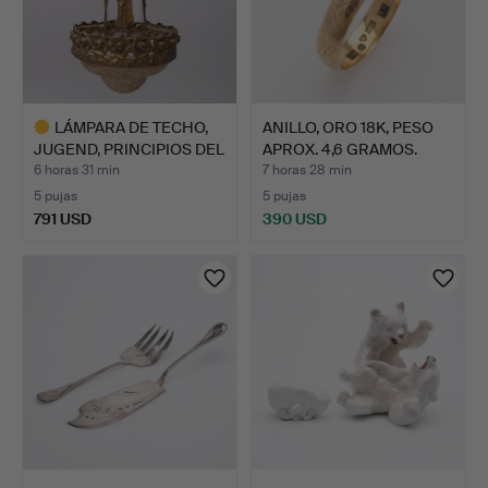
LÁMPARA DE TECHO,
ANILLO, ORO 18K, PESO
JUGEND, PRINCIPIOS DEL
APROX. 4,6 GRAMOS.
S…
6 horas 31 min
7 horas 28 min
5 pujas
5 pujas
791 USD
390 USD
Lote
seleccionado