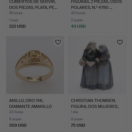
CUBIERTOS DE SERVIR,
FIGURAS, 2 PIEZAS, OSOS
DOS PIEZAS, PLATA, PE…
POLARES, N.º 4780 …
19 horas
20 horas
1 puja
2 pujas
222 USD
43 USD
ANILLO, ORO 14K,
CHRISTIAN THOMSEN.
DIAMANTE AMARILLO
FIGURA, DOS MUJERES,
TALLA O…
N.…
23 horas
1 día
8 pujas
9 pujas
359 USD
75 USD