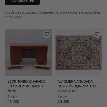
¡Contáctame!
Tus datos se usarán únicamente para contactarte acerca de la
estimación.
Lotes
ESCRITORIO, CHAPADO
ALFOMBRA ANUDADA,
EN CAOBA, REIJMERS
HERIZ, ÚLTIMA PARTE DEL
MÖB…
…
29 min
3 horas 26 min
4 pujas
8 pujas
48 USD
211 USD