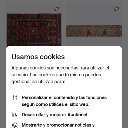
Usamos cookies
ALFOMBRA ANUDADA,
PINTURA DECORATIVA
Algunas cookies son necesarias para utilizar el
HAMADAN, ÚLTIMA PARTE
(BONADSMÅLNING),
servicio. Las cookies que tú mismo puedes
DE…
PROBAB…
3 horas 28 min
4 horas 7 min
gestionar se utilizan para:
10 pujas
9 pujas
137 USD
546 USD
Personalizar el contenido y las funciones
según cómo utilices el sitio web.
Desarrollar y mejorar Auctionet.
Mostrarte y promocionar noticias y