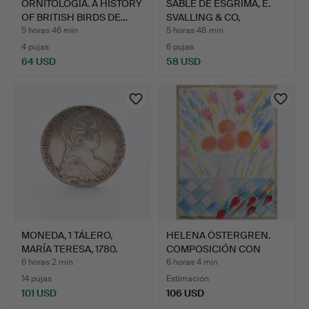
ORNITOLOGÍA. A HISTORY
SABLE DE ESGRIMA, E.
OF BRITISH BIRDS DE…
SVALLING & CO,
MÖLNTO…
5 horas 46 min
5 horas 48 min
4 pujas
6 pujas
64 USD
58 USD
MONEDA, 1 TÁLERO,
HELENA ÖSTERGREN.
MARÍA TERESA, 1780.
COMPOSICIÓN CON
PLAT…
FRUTERO.
6 horas 2 min
6 horas 4 min
14 pujas
Estimación
101 USD
106 USD