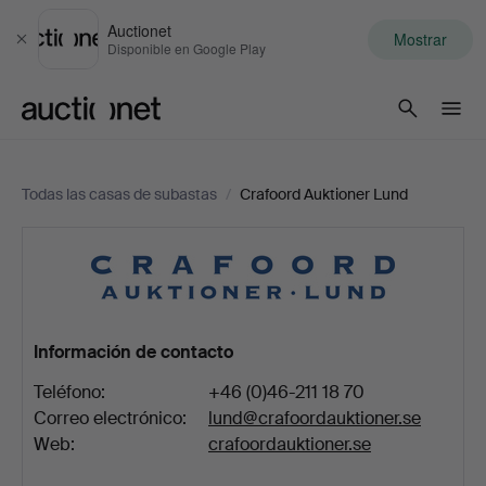
Auctionet
Mostrar
Cerrar
Disponible en Google Play
Auctionet.com
Todas las casas de subastas
/
Crafoord Auktioner Lund
Crafoord
Auktioner
Lund
Información de contacto
Teléfono:
+46 (0)46-211 18 70
Correo electrónico:
lund@crafoordauktioner.se
Web:
crafoordauktioner.se