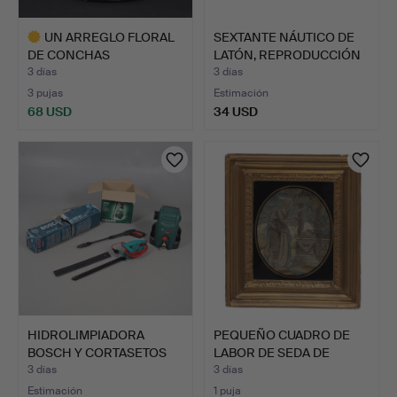
UN ARREGLO FLORAL
SEXTANTE NÁUTICO DE
DE CONCHAS
LATÓN, REPRODUCCIÓN
VICTORIANO.
A …
3 días
3 días
3 pujas
Estimación
68 USD
34 USD
Lote
seleccionado
HIDROLIMPIADORA
PEQUEÑO CUADRO DE
BOSCH Y CORTASETOS
LABOR DE SEDA DE
BOSCH.
PRINCIP…
3 días
3 días
Estimación
1 puja