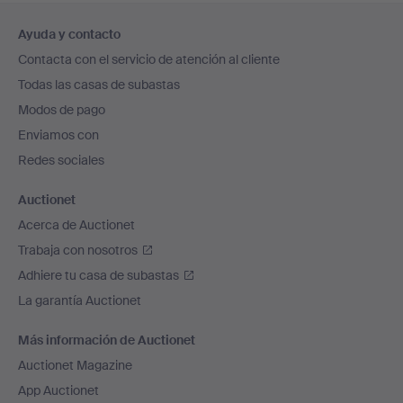
Navegación
Ayuda y contacto
en
Contacta con el servicio de atención al cliente
el
Todas las casas de subastas
pie
Modos de pago
de
Enviamos con
página
Redes sociales
Auctionet
Acerca de Auctionet
Trabaja con nosotros
Adhiere tu casa de subastas
La garantía Auctionet
Más información de Auctionet
Auctionet Magazine
App Auctionet