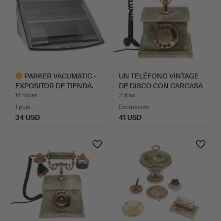
PARKER VACUMATIC -
UN TELÉFONO VINTAGE
EXPOSITOR DE TIENDA.
DE DISCO CON CARCASA
D…
14 horas
2 días
1 puja
Estimación
34 USD
41 USD
Lote
seleccionado