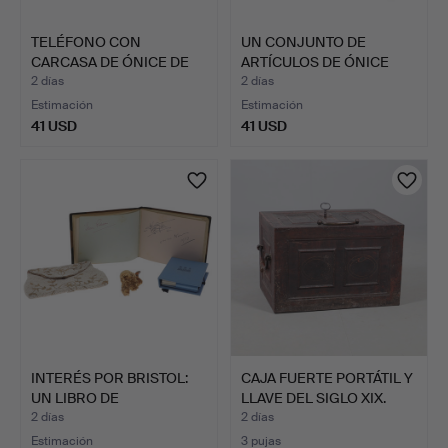
TELÉFONO CON
UN CONJUNTO DE
CARCASA DE ÓNICE DE
ARTÍCULOS DE ÓNICE
ESTILO VI…
VINTAGE.
2 días
2 días
Estimación
Estimación
41 USD
41 USD
INTERÉS POR BRISTOL:
CAJA FUERTE PORTÁTIL Y
UN LIBRO DE
LLAVE DEL SIGLO XIX.
AUTÓGRAFO…
2 días
2 días
Estimación
3 pujas