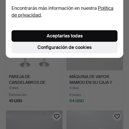
41 USD
68 USD
Encontrarás más información en nuestra
Política
de privacidad
.
Aceptarlas todas
Configuración de cookies
PAREJA DE
MÁQUINA DE VAPOR
CANDELABROS DE
MAMOD EN SU CAJA Y
METAL.
OBJETO…
4 días
4 días
Estimación
5 pujas
41 USD
54 USD