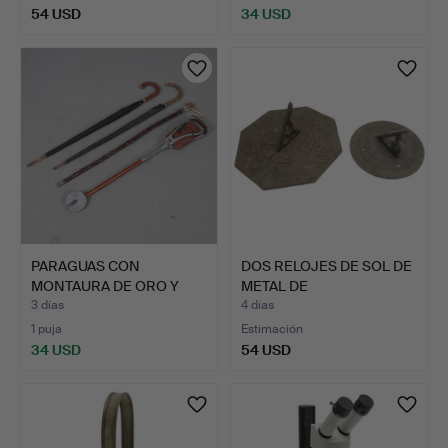
54 USD
34 USD
PARAGUAS CON
DOS RELOJES DE SOL DE
MONTAURA DE ORO Y
METAL DE
OTROS ARTÍC…
REPRODUCCIÓ…
3 días
4 días
1 puja
Estimación
34 USD
54 USD