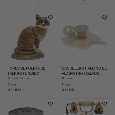
en
curso
TOPES DE PUERTA DE
CANDELERO ITALIANO DE
HIERRO FUNDIDO
ALABASTRO TALLADO.
PINTADO …
6 horas 54 min
11 horas
1 puja
1 puja
34 USD
34 USD