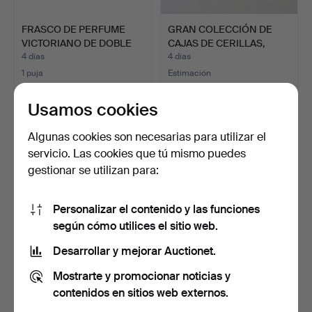
FRASCO DE PERFUME
GRAN COLECCIÓN DE
VICTORIANO DE DOBLE
CAJAS DE CERILLAS,
EXTR…
LIBRO…
4 días
4 días
1 puja
Estimación
54 USD
41 USD
Usamos cookies
Algunas cookies son necesarias para utilizar el
servicio. Las cookies que tú mismo puedes
gestionar se utilizan para:
Personalizar el contenido y las funciones
según cómo utilices el sitio web.
Desarrollar y mejorar Auctionet.
OBJETOS DE TREEN
DIVERSAS BANDERAS Y
Mostrarte y promocionar noticias y
INCLUYENDO
BANDERINES.
TABAQUERA Y PO…
4 días
4 días
contenidos en sitios web externos.
2 pujas
7 pujas