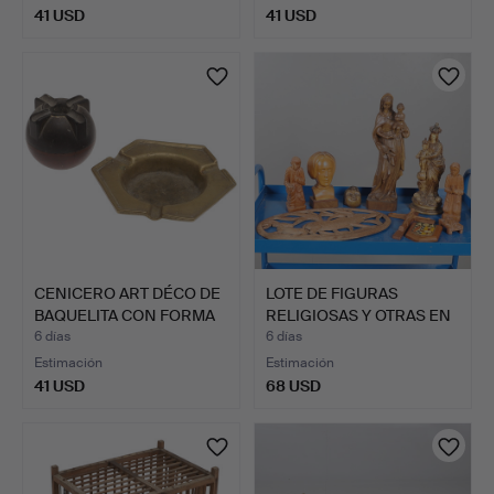
41 USD
41 USD
CENICERO ART DÉCO DE
LOTE DE FIGURAS
BAQUELITA CON FORMA
RELIGIOSAS Y OTRAS EN
D…
MADE…
6 días
6 días
Estimación
Estimación
41 USD
68 USD