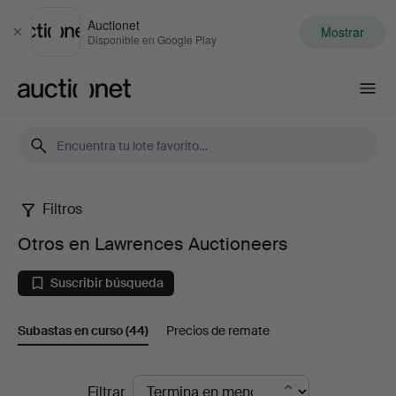
Auctionet
Mostrar
Cerrar
Disponible en Google Play
Auctionet.com
Filtros
Otros
Otros en Lawrences Auctioneers
en
Suscribir búsqueda
Lawrences
Subastas en curso
(44)
Precios de remate
Auctioneers
Subastas
Filtrar