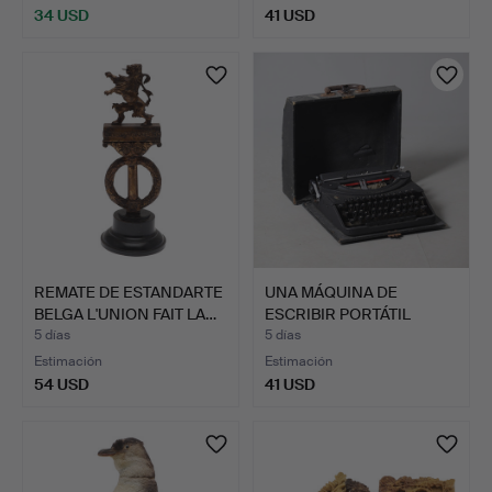
34 USD
41 USD
REMATE DE ESTANDARTE
UNA MÁQUINA DE
BELGA L'UNION FAIT LA…
ESCRIBIR PORTÁTIL
OLIVER.
5 días
5 días
Estimación
Estimación
54 USD
41 USD