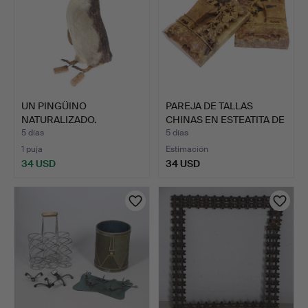
UN PINGÜINO
PAREJA DE TALLAS
NATURALIZADO.
CHINAS EN ESTEATITA DE
BO…
5 días
5 días
1 puja
Estimación
34 USD
34 USD