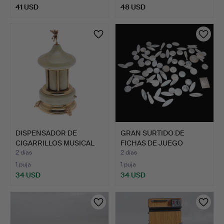
41 USD
48 USD
DISPENSADOR DE
GRAN SURTIDO DE
CIGARRILLOS MUSICAL
FICHAS DE JUEGO
DE META…
CHINAS DE …
2 días
2 días
1 puja
1 puja
34 USD
34 USD