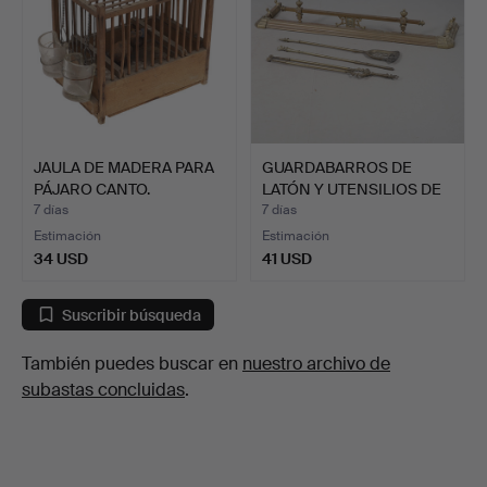
JAULA DE MADERA PARA
GUARDABARROS DE
PÁJARO CANTO.
LATÓN Y UTENSILIOS DE
CHIM…
7 días
7 días
Estimación
Estimación
34 USD
41 USD
Suscribir búsqueda
También puedes buscar en
nuestro archivo de
subastas concluidas
.