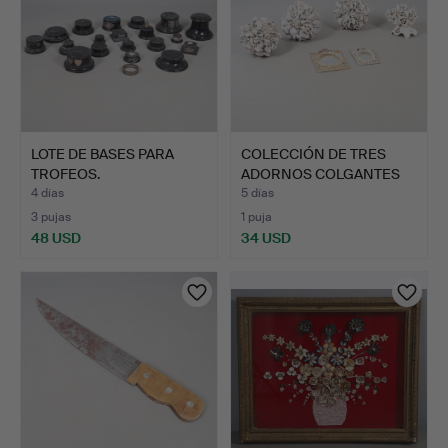
LOTE DE BASES PARA
COLECCIÓN DE TRES
TROFEOS.
ADORNOS COLGANTES
DE CON…
4 días
5 días
3 pujas
1 puja
48 USD
34 USD