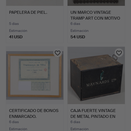
PAPELERA DE PIEL.
UN MARCO VINTAGE
TRAMP ART CON MOTIVO
DE C…
5 días
6 días
Estimación
Estimación
41 USD
54 USD
CERTIFICADO DE BONOS
CAJA FUERTE VINTAGE
ENMARCADO.
DE METAL PINTADO EN
NE…
6 días
6 días
Estimación
Estimación