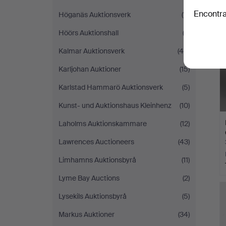
Encontra
Höganäs Auktionsverk
(11)
Höörs Auktionshall
(3)
Kalmar Auktionsverk
(46)
Karljohan Auktioner
(15)
Karlstad Hammarö Auktionsverk
(5)
Kunst- und Auktionshaus Kleinhenz
(10)
Laholms Auktionskammare
(12)
Lawrences Auctioneers
(43)
Limhamns Auktionsbyrå
(11)
Lyme Bay Auctions
(2)
Lysekils Auktionsbyrå
(5)
Markus Auktioner
(34)