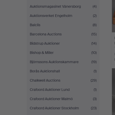
Auktionsmagasinet Vänersborg
(4)
Auktionsverket Engelholm
(2)
Balclis
(8)
Barcelona Auctions
(15)
Bidstrup Auktioner
(14)
Bishop & Miller
(10)
Björnssons Auktionskammare
(19)
Borås Auktionshall
(1)
Chalkwell Auctions
(29)
Crafoord Auktioner Lund
(1)
Crafoord Auktioner Malmö
(3)
Crafoord Auktioner Stockholm
(23)