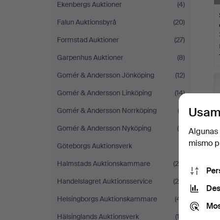
Ekenbergs Auktioner
(4)
Falun Auktionsbyrå
(20)
Formstad Auktioner
(27)
Garpenhus Auktioner
(8)
Gomér & Andersson Jönköping
(12)
Gomér & Andersson Linköping
(14)
Usam
Gomér & Andersson Norrköping
(3)
Gomér & Andersson Nyköping
(8)
Algunas 
mismo pu
Göteborgs Auktionsverk
(1)
Halmstads Auktionskammare
(26)
Per
Handelslagret Auktionsservice
(29)
Des
Helsingborgs Auktionskammare
(41)
Mos
Hälsinglands Auktionsverk
(13)