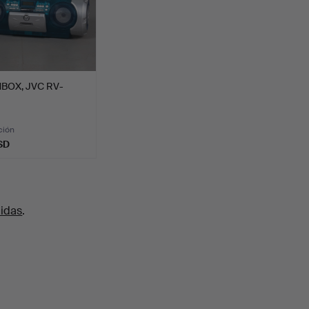
BOX, JVC RV-
ción
SD
uidas
.