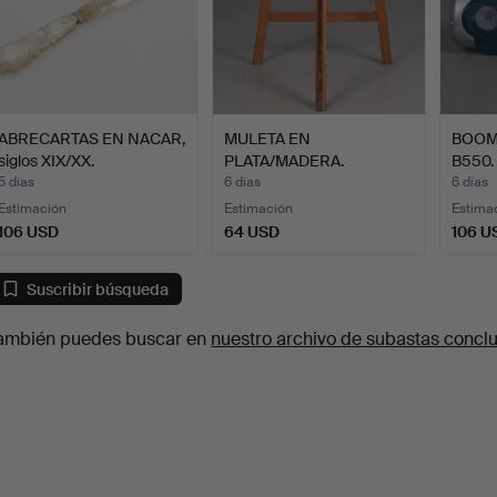
ABRECARTAS EN NACAR,
MULETA EN
BOOM
siglos XIX/XX.
PLATA/MADERA.
B550.
5 días
6 días
6 días
Estimación
Estimación
Estima
106 USD
64 USD
106 U
Suscribir búsqueda
ambién puedes buscar en
nuestro archivo de subastas concl