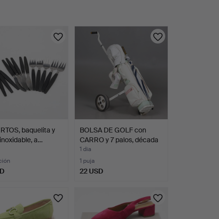
RTOS, baquelita y
BOLSA DE GOLF con
inoxidable, a…
CARRO y 7 palos, década
…
1 día
ción
1 puja
SD
22 USD