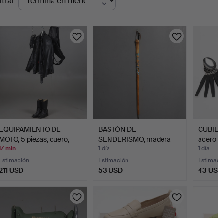
ltrar
en
urso
EQUIPAMIENTO DE
BASTÓN DE
CUBIE
MOTO, 5 piezas, cuero,
SENDERISMO, madera
acero 
tal…
con placas de…
17 min
1 día
1 día
Estimación
Estimación
Estima
211 USD
53 USD
43 U