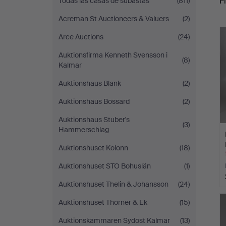
Fi
Todas las casas de subastas
(811)
Acreman St Auctioneers & Valuers
(2)
c
Arce Auctions
(24)
Auktionsfirma Kenneth Svensson i
(8)
Kalmar
Auktionshaus Blank
(2)
Auktionshaus Bossard
(2)
Auktionshaus Stuber's
(3)
Hammerschlag
Auktionshuset Kolonn
(18)
Auktionshuset STO Bohuslän
(1)
Auktionshuset Thelin & Johansson
(24)
Auktionshuset Thörner & Ek
(15)
Auktionskammaren Sydost Kalmar
(13)