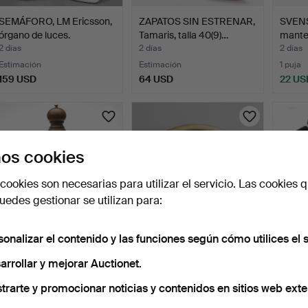
SEMÁFORO, LM Ericsson,
ZAPATOS SIN ESTRENAR,
SVENS
órgano de luces.
Tamaris, talla 40(9)…
mantel
2 días
2 días
2 días
Estimación
Estimación
1 puja
159 USD
64 USD
22 US
os cookies
cookies son necesarias para utilizar el servicio. Las cookies q
edes gestionar se utilizan para:
sonalizar el contenido y las funciones según cómo utilices el s
MOLINILLO DE PIMIENTA
BANDEJA. Óleo sobre tela
COMP
PEUGEOT PARIS, 50 CM.
bajo cristal con …
PROP
arrollar y mejorar Auctionet.
llama
2 días
2 días
3 días
trarte y promocionar noticias y contenidos en sitios web exte
Estimación
Estimación
Estima
85 USD
43 USD
53 U