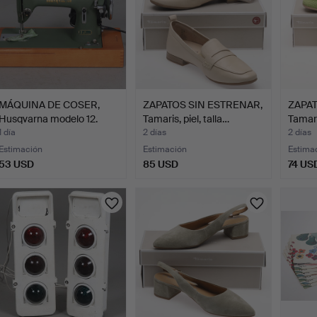
MÁQUINA DE COSER,
ZAPATOS SIN ESTRENAR,
ZAPAT
Husqvarna modelo 12.
Tamaris, piel, talla…
Tamari
Seg…
1 día
2 días
2 días
Estimación
Estimación
Estima
53 USD
85 USD
74 US