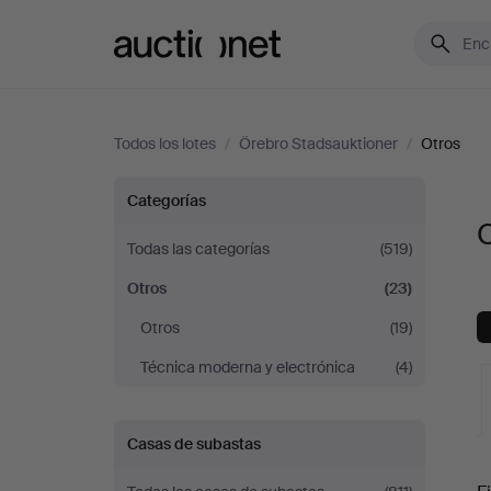
Auctionet.com
Todos los lotes
/
Örebro Stadsauktioner
/
Otros
Otros
Categorías
O
en
Todas las categorías
(519)
Otros
(23)
Örebro
Otros
(19)
Stadsauktioner
Técnica moderna y electrónica
(4)
Casas de subastas
S